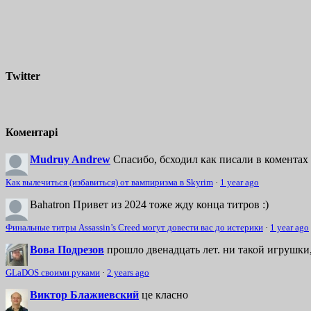
Twitter
Коментарі
Mudruy Andrew
Спасибо, бсходил как писали в коментах 
Как вылечиться (избавиться) от вампиризма в Skyrim
·
1 year ago
Bahatron
Привет из 2024 тоже жду конца титров :)
Финальные титры Assassin’s Creed могут довести вас до истерики
·
1 year ago
Вова Подрезов
прошло двенадцать лет. ни такой игрушки,
GLaDOS своими руками
·
2 years ago
Виктор Блажиевский
це класно