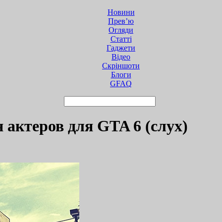
Новини
Прев’ю
Огляди
Статті
Гаджети
Відео
Cкріншоти
Блоги
GFAQ
 актеров для GTA 6 (слух)