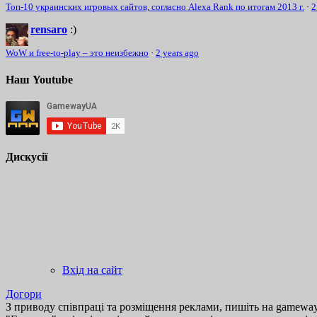
Топ-10 украинских игровых сайтов, согласно Alexa Rank по итогам 2013 г.
·
2
rensaro
:)
WoW и free-to-play – это неизбежно
·
2 years ago
Наш Youtube
Дискусії
Вхід на сайт
Догори
З приводу співпраці та розміщення реклами, пишіть на gamewayu