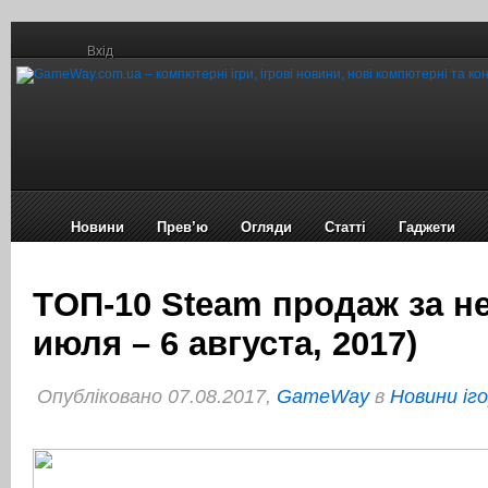
Вхід
Новини
Прев’ю
Огляди
Статті
Гаджети
TОП-10 Steam продаж за н
июля – 6 августа, 2017)
Опубліковано 07.08.2017,
GameWay
в
Новини іг