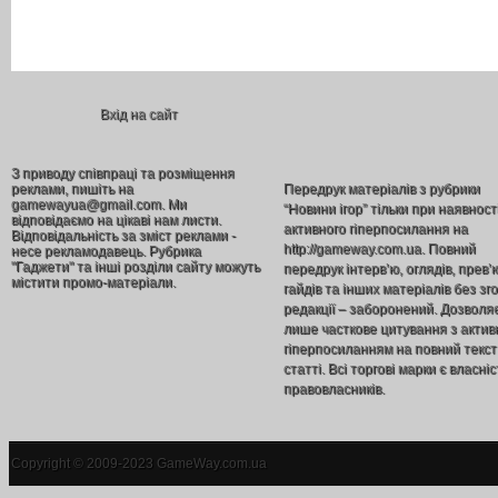
Вхід на сайт
З приводу співпраці та розміщення
реклами, пишіть на
Передрук матеріалів з рубрики
gamewayua@gmail.com. Ми
“Новини ігор” тільки при наявност
відповідаємо на цікаві нам листи.
активного гіперпосилання на
Відповідальність за зміст реклами -
http://gameway.com.ua. Повний
несе рекламодавець. Рубрика
"Гаджети" та інші розділи сайту можуть
передрук інтерв’ю, оглядів, прев’
містити промо-матеріали.
гайдів та інших матеріалів без зг
редакції – заборонений. Дозволя
лише часткове цитування з акти
гіперпосиланням на повний текст
статті. Всі торгові марки є власніс
правовласників.
Copyright © 2009-2023 GameWay.com.ua