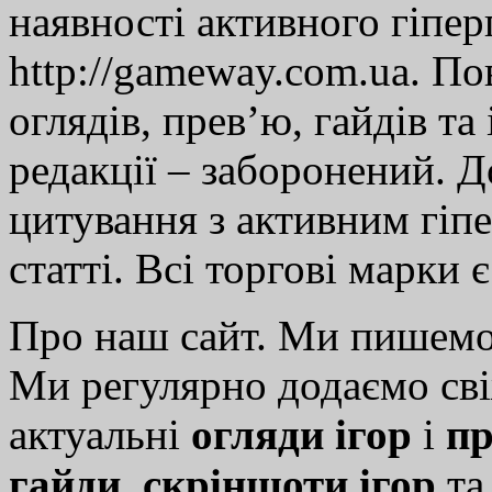
наявності активного гіпе
http://gameway.com.ua. По
оглядів, прев’ю, гайдів та
редакції – заборонений. 
цитування з активним гіп
статті. Всі торгові марки 
Про наш сайт. Ми пишем
Ми регулярно додаємо св
актуальні
огляди ігор
і
пр
гайди
,
скріншоти ігор
т