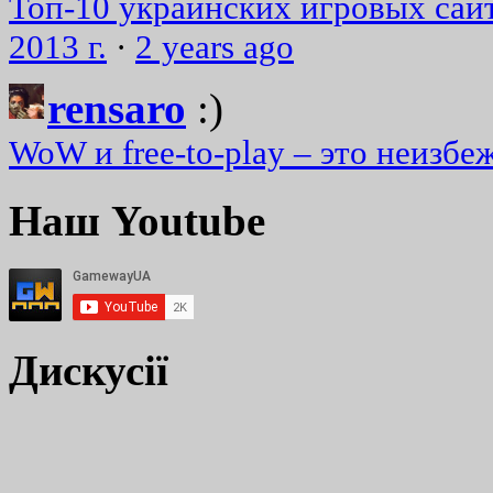
Топ-10 украинских игровых сайт
2013 г.
·
2 years ago
rensaro
:)
WoW и free-to-play – это неизбе
Наш Youtube
Дискусії