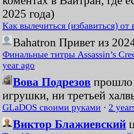
коментах в Вайтран, где е
2025 года)
Как вылечиться (избавиться) от
Bahatron
Привет из 2024
Финальные титры Assassin’s Cre
year ago
Вова Подрезов
прошло 
игрушки, ни третьей халвь
GLaDOS своими руками
·
2 year
Виктор Блажиевский