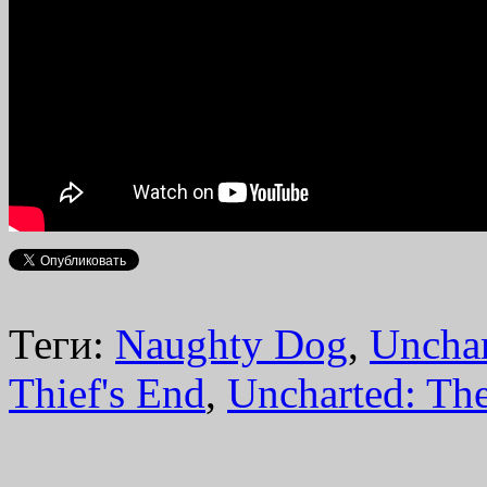
Теги:
Naughty Dog
,
Uncha
Thief's End
,
Uncharted: Th