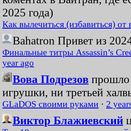
2025 года)
Как вылечиться (избавиться) от
Bahatron
Привет из 2024
Финальные титры Assassin’s Cre
year ago
Вова Подрезов
прошло 
игрушки, ни третьей халвь
GLaDOS своими руками
·
2 year
Виктор Блажиевский