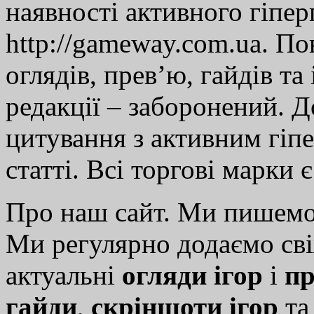
наявності активного гіпе
http://gameway.com.ua. По
оглядів, прев’ю, гайдів та
редакції – заборонений. 
цитування з активним гіп
статті. Всі торгові марки 
Про наш сайт. Ми пишем
Ми регулярно додаємо св
актуальні
огляди ігор
і
пр
гайди
,
скріншоти ігор
т