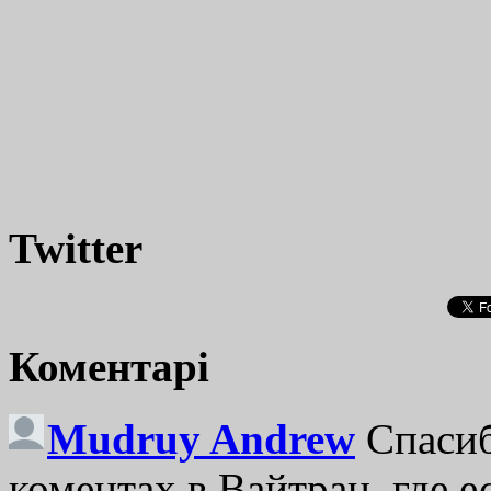
Twitter
Коментарі
Mudruy Andrew
Спасиб
коментах в Вайтран, где е