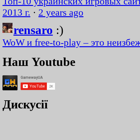
Топ-10 украинских игровых сайт
2013 г.
·
2 years ago
rensaro
:)
WoW и free-to-play – это неизбе
Наш Youtube
Дискусії