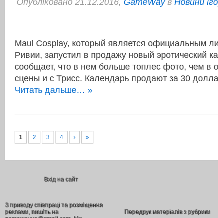
Опубліковано 21.12.2016,
GameWay
в
Новини іг
Maul Cosplay, который является официальным ли
Ривии, запустил в продажу новый эротический к
сообщает, что в нем больше топлес фото, чем в 
сцены и с Трисс. Календарь продают за 30 долл
Читать дальше… »
1
2
3
4
›
»
Вхід на сайт
З приводу співпраці та розміщення
реклами, пишіть на
Передрук матеріалів з рубрики