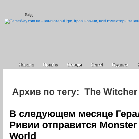
Вхід
Новини
Прев’ю
Огляди
Статті
Гаджети
Архив по тегу: The Witcher 
В следующем месяце Гера
Ривии отправится Monster 
World