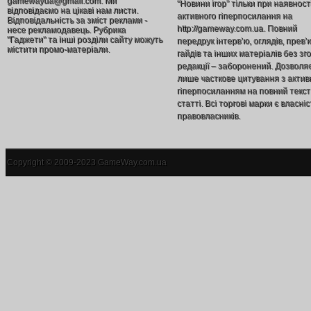
gamewayua@gmail.com. Ми
“Новини ігор” тільки при наявност
відповідаємо на цікаві нам листи.
активного гіперпосилання на
Відповідальність за зміст реклами -
http://gameway.com.ua. Повний
несе рекламодавець. Рубрика
"Гаджети" та інші розділи сайту можуть
передрук інтерв’ю, оглядів, прев’
містити промо-матеріали.
гайдів та інших матеріалів без зг
редакції – заборонений. Дозволя
лише часткове цитування з акти
гіперпосиланням на повний текст
статті. Всі торгові марки є власніс
правовласників.
Copyright © 2009-2023 GameWay.com.ua