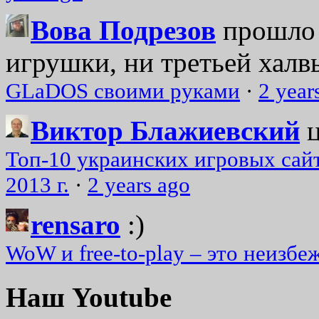
Вова Подрезов
прошло 
игрушки, ни третьей халвь
GLaDOS своими руками
·
2 year
Виктор Блажиевский
Топ-10 украинских игровых сайт
2013 г.
·
2 years ago
rensaro
:)
WoW и free-to-play – это неизбе
Наш Youtube