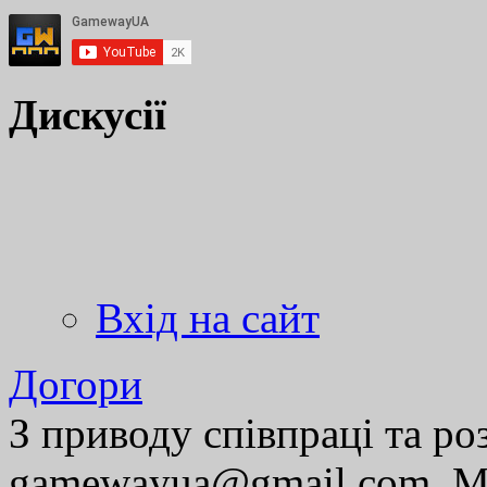
Дискусії
Вхід на сайт
Догори
З приводу співпраці та р
gamewayua@gmail.com. Ми