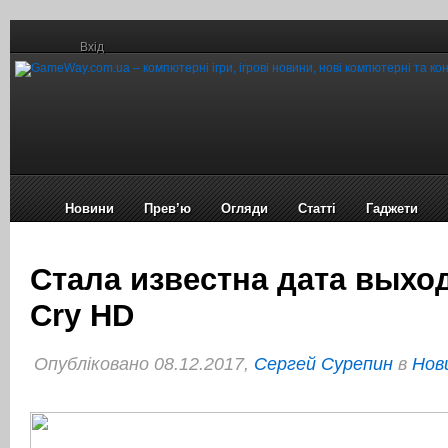
Вхід
Новини
Прев’ю
Огляди
Статті
Гаджети
Стала известна дата выход
Cry HD
Опубліковано 08.12.2017,
Сергей Сурепин
в
Нов