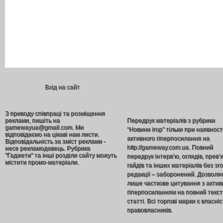
Вхід на сайт
З приводу співпраці та розміщення
реклами, пишіть на
Передрук матеріалів з рубрики
gamewayua@gmail.com. Ми
“Новини ігор” тільки при наявност
відповідаємо на цікаві нам листи.
активного гіперпосилання на
Відповідальність за зміст реклами -
http://gameway.com.ua. Повний
несе рекламодавець. Рубрика
"Гаджети" та інші розділи сайту можуть
передрук інтерв’ю, оглядів, прев’
містити промо-матеріали.
гайдів та інших матеріалів без зг
редакції – заборонений. Дозволя
лише часткове цитування з акти
гіперпосиланням на повний текст
статті. Всі торгові марки є власніс
правовласників.