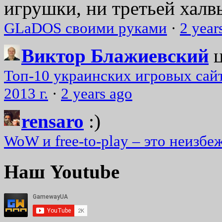
игрушки, ни третьей халвь
GLaDOS своими руками
·
2 year
Виктор Блажиевский
Топ-10 украинских игровых сайт
2013 г.
·
2 years ago
rensaro
:)
WoW и free-to-play – это неизбе
Наш Youtube