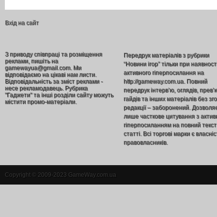
Вхід на сайт
З приводу співпраці та розміщення
Передрук матеріалів з рубрики
реклами, пишіть на
“Новини ігор” тільки при наявност
gamewayua@gmail.com. Ми
активного гіперпосилання на
відповідаємо на цікаві нам листи.
Відповідальність за зміст реклами -
http://gameway.com.ua. Повний
несе рекламодавець. Рубрика
передрук інтерв’ю, оглядів, прев’
"Гаджети" та інші розділи сайту можуть
гайдів та інших матеріалів без зг
містити промо-матеріали.
редакції – заборонений. Дозволя
лише часткове цитування з акти
гіперпосиланням на повний текст
статті. Всі торгові марки є власніс
правовласників.
Copyright © 2009-2023 GameWay.com.ua