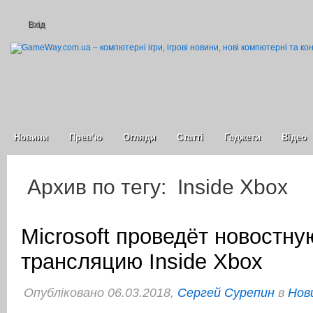
Вхід
Новини
Прев’ю
Огляди
Статті
Гаджети
Відео
Архив по тегу: Inside Xbox
Microsoft проведёт новостну
трансляцию Inside Xbox
Опубліковано 06.03.2018,
Сергей Сурепин
в
Нов