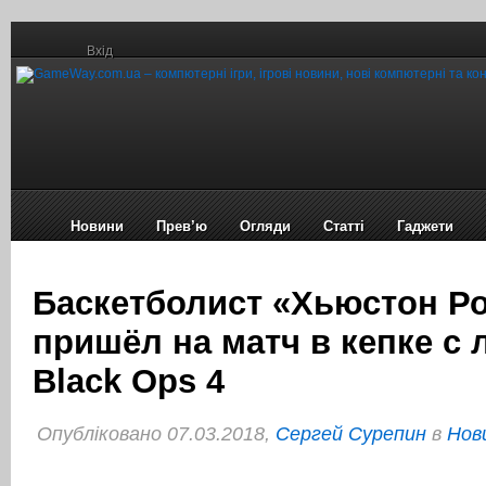
Вхід
Новини
Прев’ю
Огляди
Статті
Гаджети
Баскетболист «Хьюстон Ро
пришёл на матч в кепке с
Black Ops 4
Опубліковано 07.03.2018,
Сергей Сурепин
в
Нов