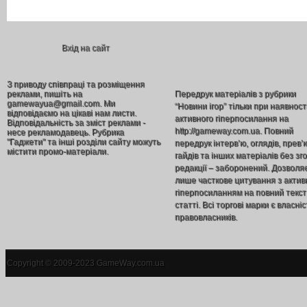
Вхід на сайт
З приводу співпраці та розміщення
реклами, пишіть на
Передрук матеріалів з рубрики
gamewayua@gmail.com. Ми
“Новини ігор” тільки при наявност
відповідаємо на цікаві нам листи.
активного гіперпосилання на
Відповідальність за зміст реклами -
http://gameway.com.ua. Повний
несе рекламодавець. Рубрика
"Гаджети" та інші розділи сайту можуть
передрук інтерв’ю, оглядів, прев’
містити промо-матеріали.
гайдів та інших матеріалів без зг
редакції – заборонений. Дозволя
лише часткове цитування з акти
гіперпосиланням на повний текст
статті. Всі торгові марки є власніс
правовласників.
Copyright © 2009-2023 GameWay.com.ua