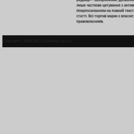
лише часткове цитування з акти
гіперпосиланням на повний текст
статті. Всі торгові марки є власніс
правовласників.
Copyright © 2009-2023 GameWay.com.ua