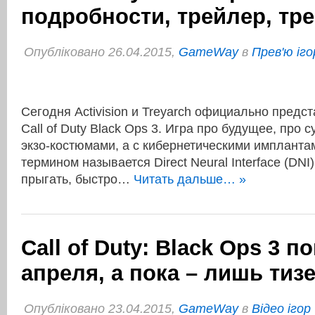
подробности, трейлер, тр
Опубліковано 26.04.2015,
GameWay
в
Прев'ю іго
Сегодня Activision и Treyarch официально предс
Call of Duty Black Ops 3. Игра про будущее, про с
экзо-костюмами, а с кибернетическими импланта
термином называется Direct Neural Interface (DNI
прыгать, быстро…
Читать дальше… »
Call of Duty: Black Ops 3 п
апреля, а пока – лишь тиз
Опубліковано 23.04.2015,
GameWay
в
Відео ігор