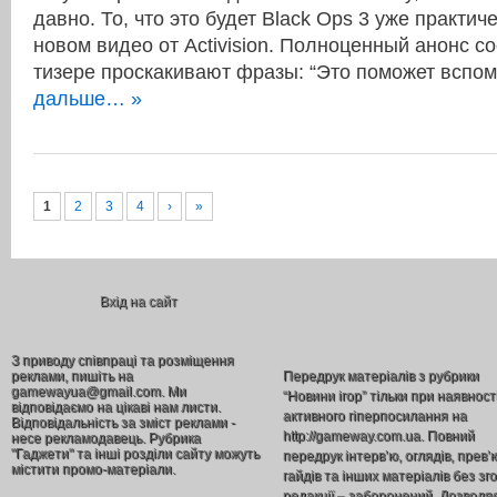
давно. То, что это будет Black Ops 3 уже практи
новом видео от Activision. Полноценный анонс со
тизере проскакивают фразы: “Это поможет вспо
дальше… »
1
2
3
4
›
»
Вхід на сайт
З приводу співпраці та розміщення
реклами, пишіть на
Передрук матеріалів з рубрики
gamewayua@gmail.com. Ми
“Новини ігор” тільки при наявност
відповідаємо на цікаві нам листи.
активного гіперпосилання на
Відповідальність за зміст реклами -
http://gameway.com.ua. Повний
несе рекламодавець. Рубрика
"Гаджети" та інші розділи сайту можуть
передрук інтерв’ю, оглядів, прев’
містити промо-матеріали.
гайдів та інших матеріалів без зг
редакції – заборонений. Дозволя