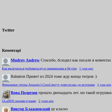
Twitter
Коментарі
Mudruy Andrew
Спасибо, бсходил как писали в коментах 
Как вылечиться (избавиться) от вампиризма в Skyrim
·
1 year ago
Bahatron
Привет из 2024 тоже жду конца титров :)
Финальные титры Assassin’s Creed могут довести вас до истерики
·
1 year ago
Вова Подрезов
прошло двенадцать лет. ни такой игрушки,
GLaDOS своими руками
·
2 years ago
Виктор Блажиевский
це класно