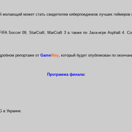
ый желающий может стать свидетелем киберпоединков лучших геймеров 
IFA Soccer 09, StarCraft, WarCraft 3 а также по Java-игре Asphalt 4.
одробном репортаже от
Game
Way
, который будет опубликован по оконча
Программа финала:
G в Украине.