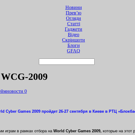
Новини
Прев’ю
Огляди
Статті
Гаджети
Відео
Cкріншоти
Блоги
GFAQ
л WCG-2009
еймновости
0
d Cyber Games 2009 пройдет 26-27 сентября в Киеве в РТЦ «Блокба
ым играм в рамках отбора на
World Cyber Games 2009,
которые на этот р