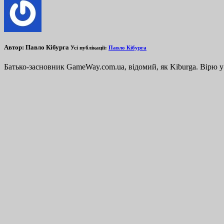
Автор:
Павло Кібурга
Усі публікації:
Павло Кібурга
Батько-засновник GameWay.com.ua, відомий, як Kiburga. Вірю у