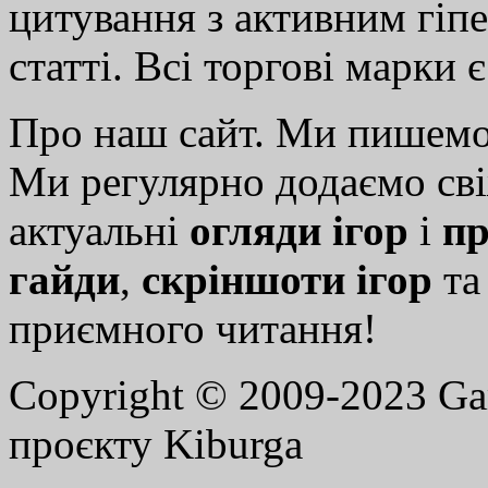
цитування з активним гіп
статті. Всі торгові марки 
Про наш сайт. Ми пишем
Ми регулярно додаємо св
актуальні
огляди ігор
і
пр
гайди
,
скріншоти ігор
т
приємного читання!
Copyright © 2009-2023 G
проєкту Kiburga