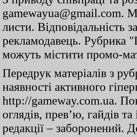
gamewayua@gmail.com. Ми
листи. Відповідальність за
рекламодавець. Рубрика "Г
можуть містити промо-мат
Передрук матеріалів з руб
наявності активного гіпе
http://gameway.com.ua. По
оглядів, прев’ю, гайдів та
редакції – заборонений. 