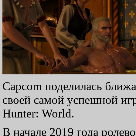
Capcom поделилась ближ
своей самой успешной иг
Hunter: World.
В начале 2019 года ролев