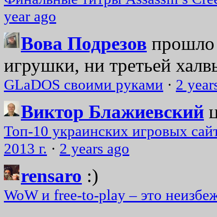
year ago
Вова Подрезов
прошло 
игрушки, ни третьей халвь
GLaDOS своими руками
·
2 year
Виктор Блажиевский
Топ-10 украинских игровых сайт
2013 г.
·
2 years ago
rensaro
:)
WoW и free-to-play – это неизбе