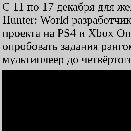
С 11 по 17 декабря для ж
Hunter: World разработч
проекта на PS4 и Xbox On
опробовать задания ранго
мультиплеер до четвёртог