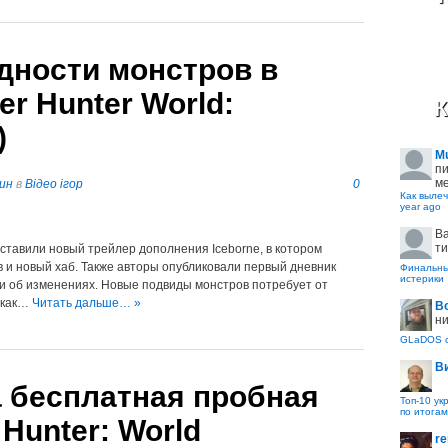
дности монстров в
r Hunter World:
К
)
M
пи
ме
ин
в
Відео ігор
0
Как вылеч
year ago
B
ти
дставили новый трейлер дополнения Iceborne, в котором
 и новый хаб. Также авторы опубликовали первый дневник
Финальные
истерики
ли об изменениях. Новые подвиды монстров потребует от
к как…
Читать дальше… »
В
ни
GLaDOS с
В
 бесплатная пробная
Топ-10 ук
по итогам
Hunter: World
re