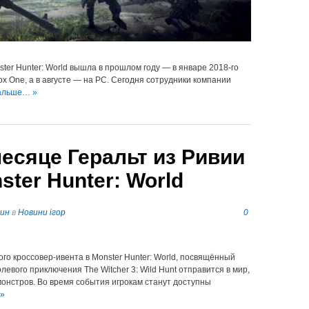
ster Hunter: World вышла в прошлом году — в январе 2018-го
box One, а в августе — на PC. Сегодня сотрудники компании
альше… »
есяце Геральт из Ривии
ter Hunter: World
пин
в
Новини ігор
0
го кроссовер-ивента в Monster Hunter: World, посвящённый
евого приключения The Witcher 3: Wild Hunt отправится в мир,
монстров. Во время события игрокам станут доступны
 »