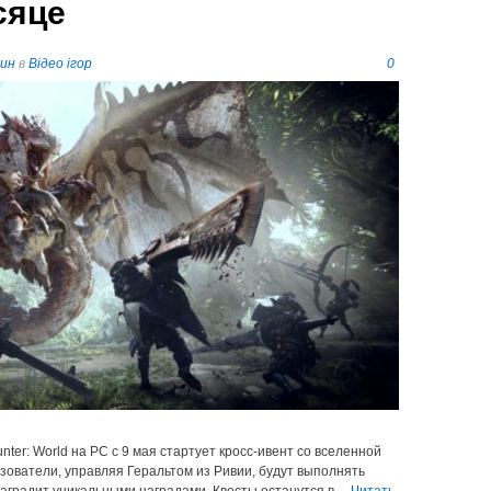
сяце
пин
в
Відео ігор
0
nter: World на PC с 9 мая стартует кросс-ивент со вселенной
зователи, управляя Геральтом из Ривии, будут выполнять