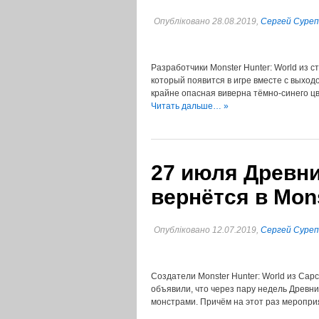
Опубліковано 28.08.2019,
Сергей Суре
Разработчики Monster Hunter: World из 
который появится в игре вместе с выход
крайне опасная виверна тёмно-синего цв
Читать дальше… »
27 июля Древн
вернётся в Mons
Опубліковано 12.07.2019,
Сергей Суре
Создатели Monster Hunter: World из Cap
объявили, что через пару недель Древни
монстрами. Причём на этот раз меропри