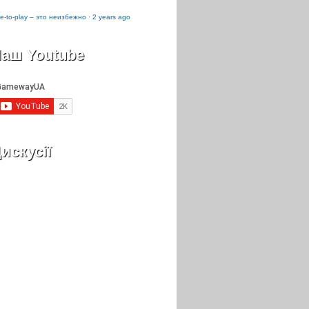
e-to-play – это неизбежно
·
2 years ago
аш Youtube
искусії