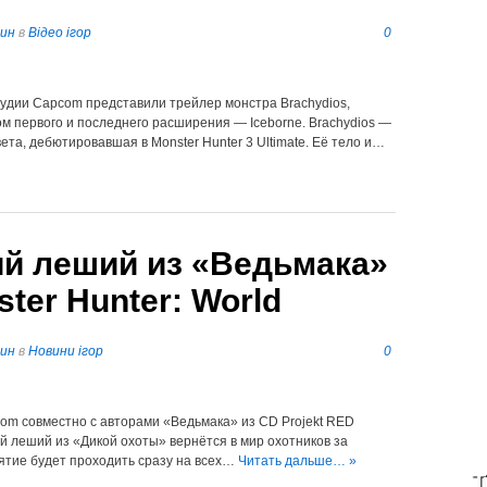
пин
в
Відео ігор
0
студии Capcom представили трейлер монстра Brachydios,
ом первого и последнего расширения — Iceborne. Brachydios —
ета, дебютировавшая в Monster Hunter 3 Ultimate. Её тело и…
ий леший из «Ведьмака»
ter Hunter: World
пин
в
Новини ігор
0
com совместно с авторами «Ведьмака» из CD Projekt RED
й леший из «Дикой охоты» вернётся в мир охотников за
ятие будет проходить сразу на всех…
Читать дальше… »
T