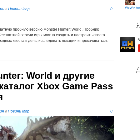
WoW и fre
пин
в
Новини ігор
0
Н
латную пробную версию Monster Hunter: World. Пробник
бесплатной версии игры можно создать и настроить своего
ездных квеста в день, исследовать локации и прокачиваться.
Д
unter: World и другие
каталог Xbox Game Pass
я
ин
в
Новини ігор
0