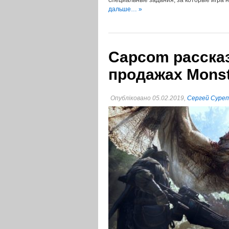
специальные задания, за которые игра 
дальше… »
Capcom расска
продажах Monst
Опубліковано 05.02.2019,
Сергей Суре