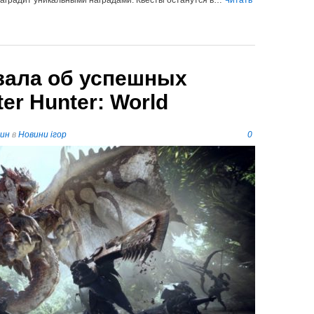
наградит уникальными наградами. Квесты останутся в…
Читать
зала об успешных
er Hunter: World
пин
в
Новини ігор
0