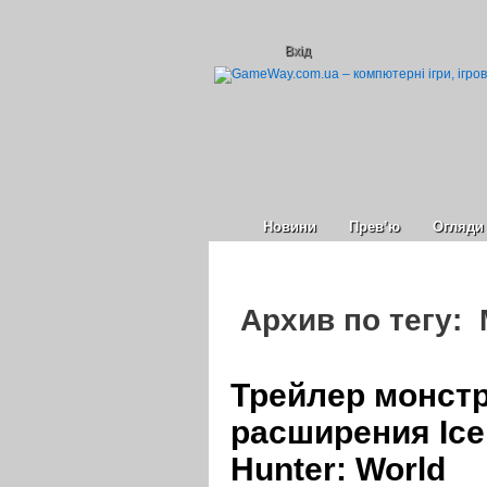
Вхід
Новини
Прев’ю
Огляди
Архив по тегу: 
Трейлер монстр
расширения Ice
Hunter: World