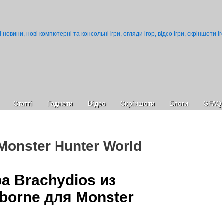
Статті
Гаджети
Відео
Cкріншоти
Блоги
GFAQ
Monster Hunter World
а Brachydios из
borne для Monster