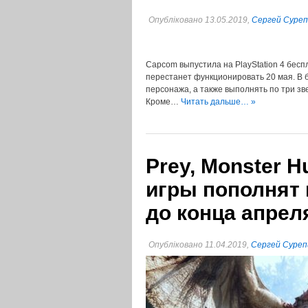
Опубліковано 13.05.2019,
Сергей Суре
Capcom выпустила на PlayStation 4 бесп
перестанет функционировать 20 мая. В 
персонажа, а также выполнять по три зв
Кроме…
Читать дальше… »
Prey, Monster H
игры пополнят 
до конца апрел
Опубліковано 11.04.2019,
Сергей Суреп