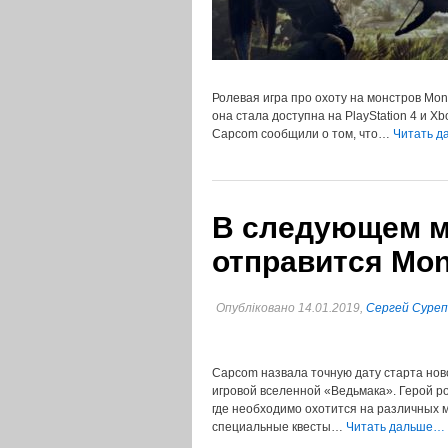
Ролевая игра про охоту на монстров Mon
она стала доступна на PlayStation 4 и X
Capcom сообщили о том, что…
Читать д
В следующем м
отправится Mons
Опубліковано 14.01.2019,
Сергей Суре
Capcom назвала точную дату старта ново
игровой вселенной «Ведьмака». Герой рол
где необходимо охотится на различных 
специальные квесты…
Читать дальше…