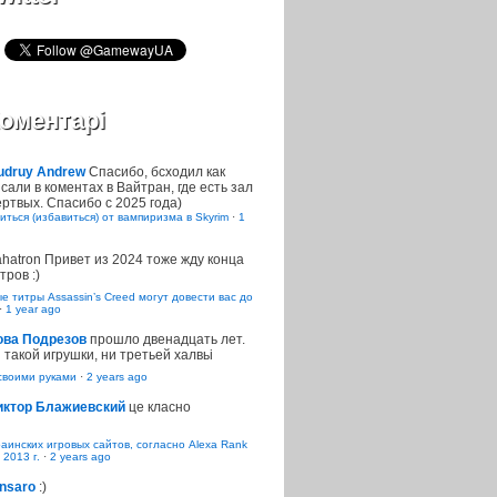
оментарі
udruy Andrew
Спасибо, бсходил как
сали в коментах в Вайтран, где есть зал
ртвых. Спасибо с 2025 года)
иться (избавиться) от вампиризма в Skyrim
·
1
ahatron
Привет из 2024 тоже жду конца
тров :)
 титры Assassin’s Creed могут довести вас до
·
1 year ago
ова Подрезов
прошло двенадцать лет.
 такой игрушки, ни третьей халвьі
воими руками
·
2 years ago
иктор Блажиевский
це класно
раинских игровых сайтов, согласно Alexa Rank
 2013 г.
·
2 years ago
nsaro
:)