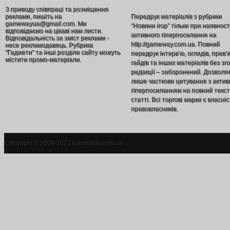
З приводу співпраці та розміщення
реклами, пишіть на
Передрук матеріалів з рубрики
gamewayua@gmail.com. Ми
“Новини ігор” тільки при наявност
відповідаємо на цікаві нам листи.
активного гіперпосилання на
Відповідальність за зміст реклами -
http://gameway.com.ua. Повний
несе рекламодавець. Рубрика
"Гаджети" та інші розділи сайту можуть
передрук інтерв’ю, оглядів, прев’
містити промо-матеріали.
гайдів та інших матеріалів без зг
редакції – заборонений. Дозволя
лише часткове цитування з акти
гіперпосиланням на повний текст
статті. Всі торгові марки є власніс
правовласників.
Copyright © 2009-2023 GameWay.com.ua