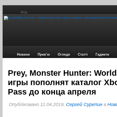
Вхід
Новини
Прев’ю
Огляди
Статті
Гаджети
Prey, Monster Hunter: Worl
игры пополнят каталог Xb
Pass до конца апреля
Опубліковано 11.04.2019,
Сергей Сурепин
в
Нови