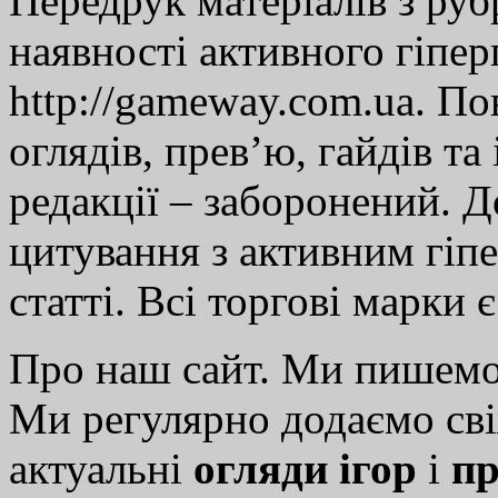
Передрук матеріалів з руб
наявності активного гіпе
http://gameway.com.ua. По
оглядів, прев’ю, гайдів та
редакції – заборонений. 
цитування з активним гіп
статті. Всі торгові марки 
Про наш сайт. Ми пишем
Ми регулярно додаємо св
актуальні
огляди ігор
і
пр