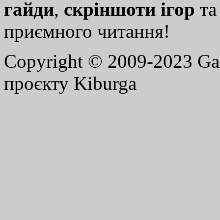
гайди
,
скріншоти ігор
т
приємного читання!
Copyright © 2009-2023 G
проєкту Kiburga