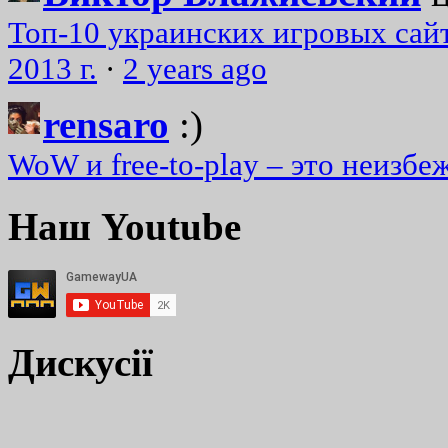
Топ-10 украинских игровых сайт
2013 г.
·
2 years ago
rensaro
:)
WoW и free-to-play – это неизбе
Наш Youtube
Дискусії