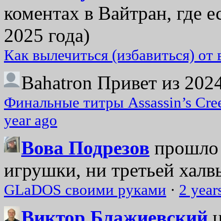
коментах в Вайтран, где е
2025 года)
Как вылечиться (избавиться) от
Bahatron
Привет из 2024
Финальные титры Assassin’s Cre
year ago
Вова Подрезов
прошло 
игрушки, ни третьей халвь
GLaDOS своими руками
·
2 year
Виктор Блажиевский