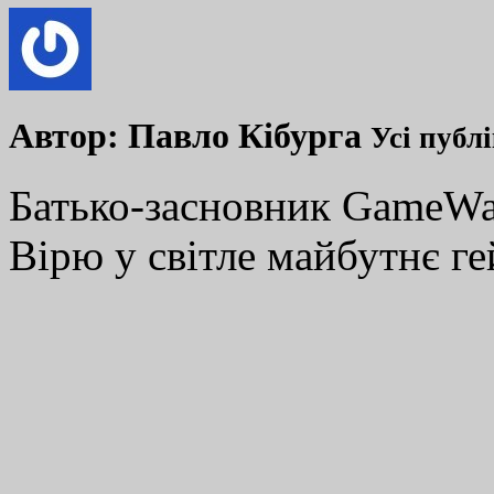
Автор:
Павло Кібурга
Усі публ
Батько-засновник GameWay
Вірю у світле майбутнє ге