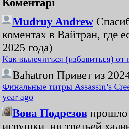
Коментарі
Mudruy Andrew
Спасиб
коментах в Вайтран, где е
2025 года)
Как вылечиться (избавиться) от
Bahatron
Привет из 2024
Финальные титры Assassin’s Cre
year ago
Вова Подрезов
прошло 
игрушки, ни третьей халвь