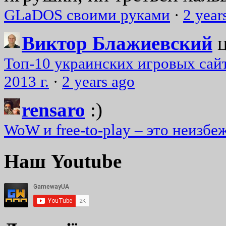
GLaDOS своими руками
·
2 year
Виктор Блажиевский
Топ-10 украинских игровых сайт
2013 г.
·
2 years ago
rensaro
:)
WoW и free-to-play – это неизбе
Наш Youtube