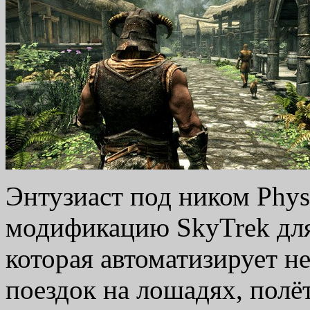
Энтузиаст под ником Phys
модификацию SkyTrek для T
которая автоматизирует н
поездок на лошадях, полё