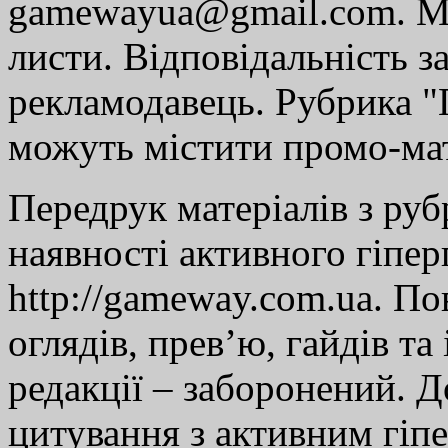
gamewayua@gmail.com. Ми
листи. Відповідальність за
рекламодавець. Рубрика "Г
можуть містити промо-мат
Передрук матеріалів з руб
наявності активного гіпе
http://gameway.com.ua. По
оглядів, прев’ю, гайдів та
редакції – заборонений. 
цитування з активним гіп