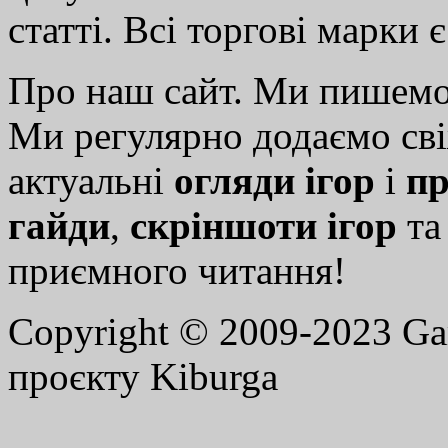
статті. Всі торгові марки 
Про наш сайт. Ми пишем
Ми регулярно додаємо св
актуальні
огляди ігор
і
пр
гайди
,
скріншоти ігор
т
приємного читання!
Copyright © 2009-2023 G
проєкту Kiburga