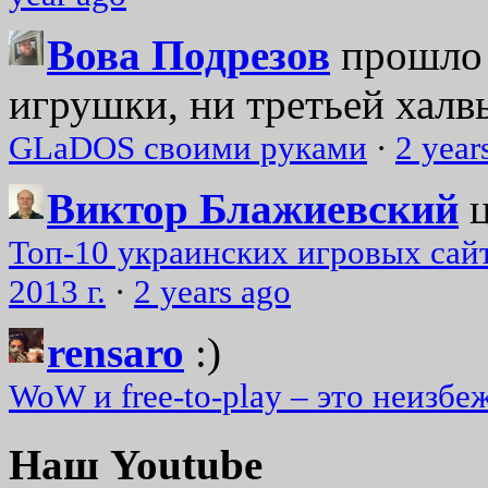
Вова Подрезов
прошло 
игрушки, ни третьей халвь
GLaDOS своими руками
·
2 year
Виктор Блажиевский
Топ-10 украинских игровых сайт
2013 г.
·
2 years ago
rensaro
:)
WoW и free-to-play – это неизбе
Наш Youtube