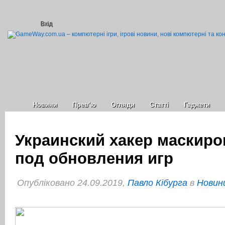
Вхід
Новини
Прев’ю
Огляди
Статті
Гаджети
Украинский хакер маскир
под обновления игр
Опубліковано 24.09.2019,
Павло Кібурга
в
Новини