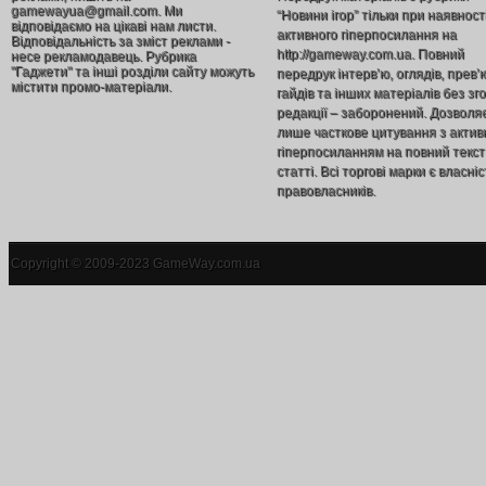
gamewayua@gmail.com. Ми
“Новини ігор” тільки при наявност
відповідаємо на цікаві нам листи.
активного гіперпосилання на
Відповідальність за зміст реклами -
http://gameway.com.ua. Повний
несе рекламодавець. Рубрика
"Гаджети" та інші розділи сайту можуть
передрук інтерв’ю, оглядів, прев’
містити промо-матеріали.
гайдів та інших матеріалів без зг
редакції – заборонений. Дозволя
лише часткове цитування з акти
гіперпосиланням на повний текст
статті. Всі торгові марки є власніс
правовласників.
Copyright © 2009-2023 GameWay.com.ua