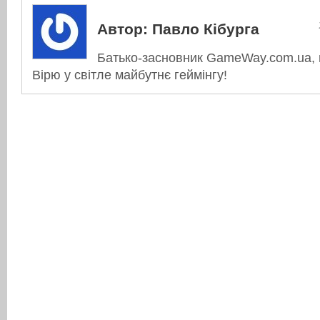
Автор:
Павло Кібурга
Батько-засновник GameWay.com.ua, в
Вірю у світле майбутнє геймінгу!