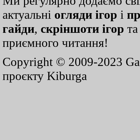
Ми регулярно додаємо св
актуальні
огляди ігор
і
пр
гайди
,
скріншоти ігор
т
приємного читання!
Copyright © 2009-2023 G
проєкту Kiburga