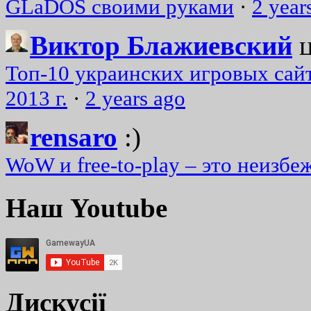
GLaDOS своими руками
·
2 year
Виктор Блажиевский
Топ-10 украинских игровых сайт
2013 г.
·
2 years ago
rensaro
:)
WoW и free-to-play – это неизбе
Наш Youtube
Дискусії