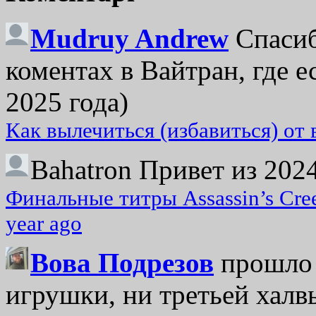
Mudruy Andrew
Спасиб
коментах в Вайтран, где е
2025 года)
Как вылечиться (избавиться) от
Bahatron
Привет из 2024
Финальные титры Assassin’s Cre
year ago
Вова Подрезов
прошло 
игрушки, ни третьей халвь