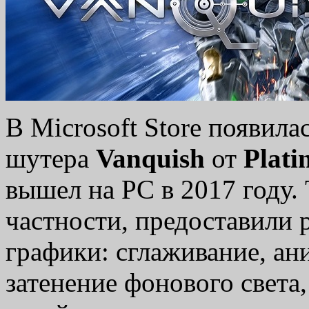
В Microsoft Store появила
шутера
Vanquish
от
Plat
вышел на PC в 2017 году.
частности, предоставили
графики: сглаживание, ан
затенение фонового света,