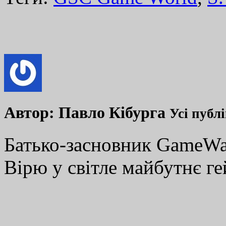
Автор:
Павло Кібурга
Усі публ
Батько-засновник GameWay
Вірю у світле майбутнє ге