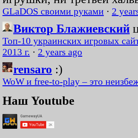
GLaDOS своими руками
·
2 year
Виктор Блажиевский
Топ-10 украинских игровых сайт
2013 г.
·
2 years ago
rensaro
:)
WoW и free-to-play – это неизбе
Наш Youtube