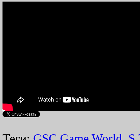
Теги:
GSC Game World
,
S.