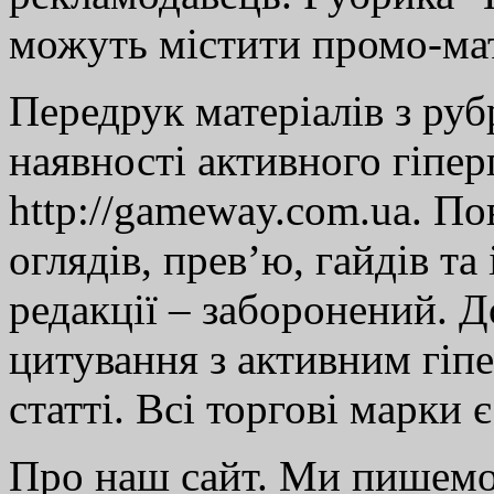
можуть містити промо-мат
Передрук матеріалів з руб
наявності активного гіпе
http://gameway.com.ua. По
оглядів, прев’ю, гайдів та
редакції – заборонений. 
цитування з активним гіп
статті. Всі торгові марки 
Про наш сайт. Ми пишем