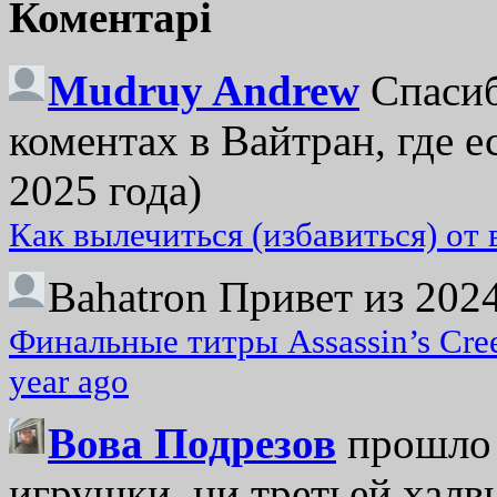
Коментарі
Mudruy Andrew
Спасиб
коментах в Вайтран, где е
2025 года)
Как вылечиться (избавиться) от
Bahatron
Привет из 2024
Финальные титры Assassin’s Cre
year ago
Вова Подрезов
прошло 
игрушки, ни третьей халвь