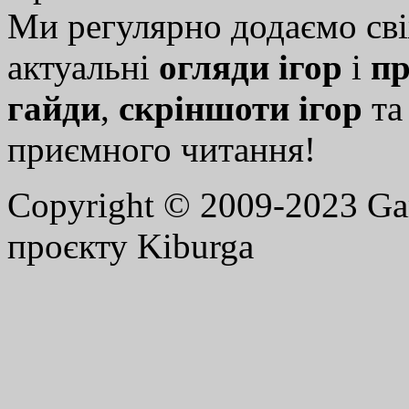
Ми регулярно додаємо св
актуальні
огляди ігор
і
пр
гайди
,
скріншоти ігор
т
приємного читання!
Copyright © 2009-2023 G
проєкту Kiburga