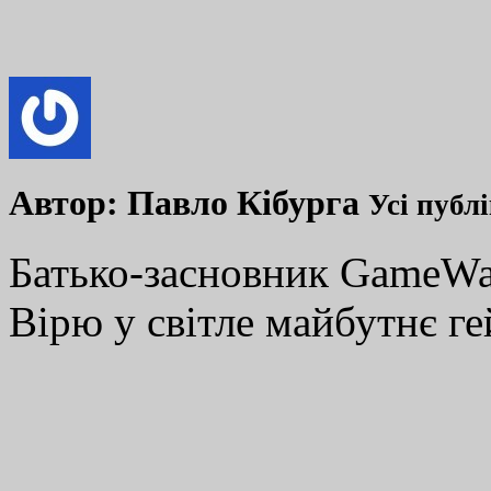
Автор:
Павло Кібурга
Усі публ
Батько-засновник GameWay
Вірю у світле майбутнє ге