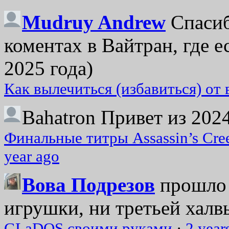
Mudruy Andrew
Спасиб
коментах в Вайтран, где е
2025 года)
Как вылечиться (избавиться) от
Bahatron
Привет из 2024
Финальные титры Assassin’s Cre
year ago
Вова Подрезов
прошло 
игрушки, ни третьей халвь
GLaDOS своими руками
·
2 year