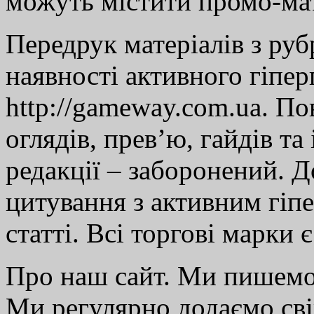
можуть містити промо-мат
Передрук матеріалів з руб
наявності активного гіпе
http://gameway.com.ua. По
оглядів, прев’ю, гайдів та
редакції – заборонений. 
цитування з активним гіп
статті. Всі торгові марки 
Про наш сайт. Ми пишем
Ми регулярно додаємо св