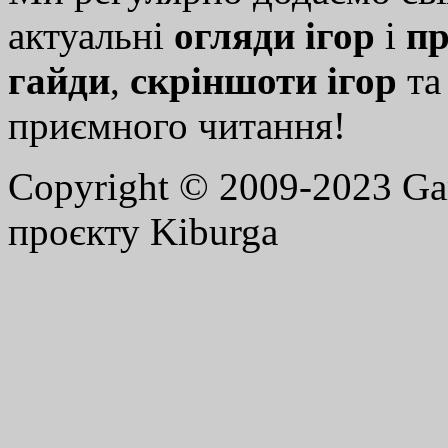
актуальні
огляди ігор
і
пр
гайди
,
скріншоти ігор
т
приємного читання!
Copyright © 2009-2023 G
проєкту Kiburga