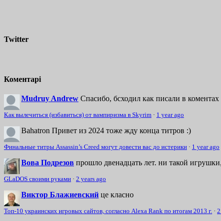
Twitter
Коментарі
Mudruy Andrew
Спасибо, бсходил как писали в коментах 
Как вылечиться (избавиться) от вампиризма в Skyrim
·
1 year ago
Bahatron
Привет из 2024 тоже жду конца титров :)
Финальные титры Assassin’s Creed могут довести вас до истерики
·
1 year ago
Вова Подрезов
прошло двенадцать лет. ни такой игрушки,
GLaDOS своими руками
·
2 years ago
Виктор Блажиевский
це класно
Топ-10 украинских игровых сайтов, согласно Alexa Rank по итогам 2013 г.
·
2