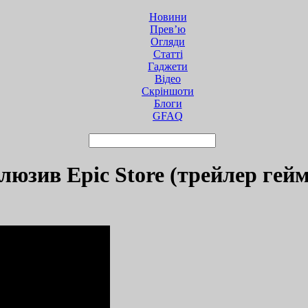
Новини
Прев’ю
Огляди
Статті
Гаджети
Відео
Cкріншоти
Блоги
GFAQ
люзив Epic Store (трейлер гей