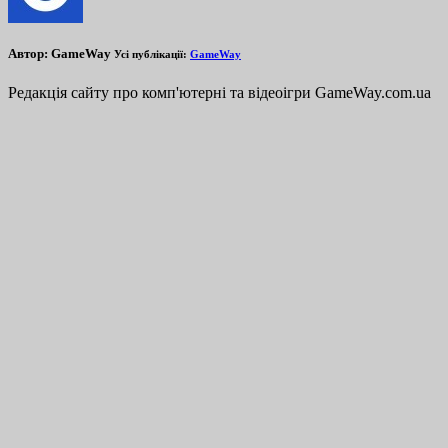
Автор:
GameWay
Усі публікації:
GameWay
Редакція сайту про комп'ютерні та відеоігри GameWay.com.ua