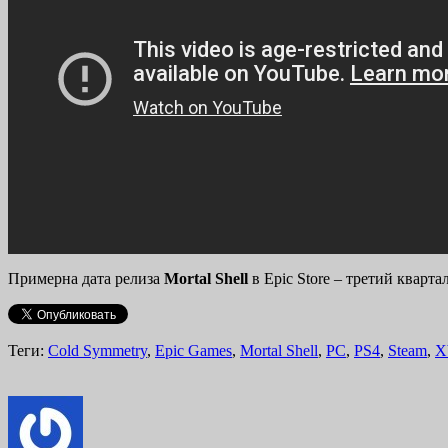
Примерна дата релиза
Mortal
Shell
в Epic Store – третий кварт
Теги:
Cold Symmetry
,
Epic Games
,
Mortal Shell
,
PC
,
PS4
,
Steam
,
X