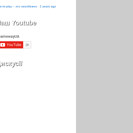
e-to-play – это неизбежно
·
2 years ago
аш Youtube
искусії