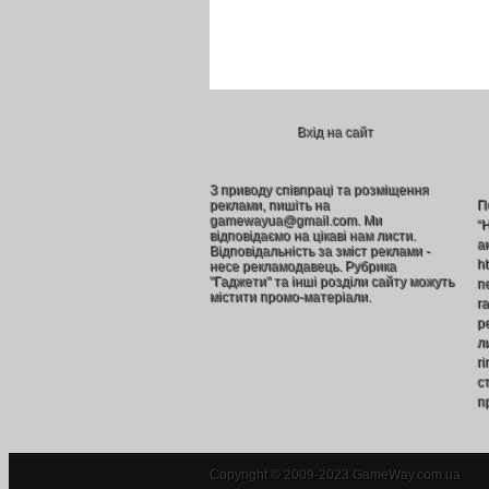
Вхід на сайт
З приводу співпраці та розміщення
реклами, пишіть на
П
gamewayua@gmail.com. Ми
“
відповідаємо на цікаві нам листи.
а
Відповідальність за зміст реклами -
h
несе рекламодавець. Рубрика
"Гаджети" та інші розділи сайту можуть
п
містити промо-матеріали.
г
р
л
г
ст
п
Copyright © 2009-2023 GameWay.com.ua