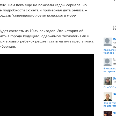
tflix. Нам пока еще не показали кадры сериала, но
вые подробности сюжета и примерная дата релиза –
оздать
“совершенно новую историю в мире
К
будет состоять из 10-ти эпизодов. Это история об
ить в городе будущего, одержимом технологиями и
M
ся в живых ребенок решает стать на путь преступника
пи
киберпанк.
ме
Как вылеч
year ago
B
ти
Финальные
истерики
В
ни
GLaDOS с
В
Топ-10 ук
по итогам
re