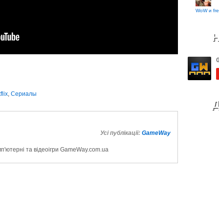
WoW и fre
Н
flix
,
Сериалы
Д
Усі публікації:
GameWay
мп'ютерні та відеоігри GameWay.com.ua