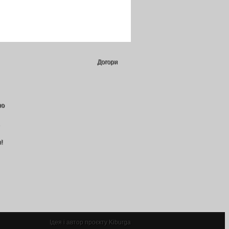
Догори
но
!
Ідея і автор проєкту Kiburga