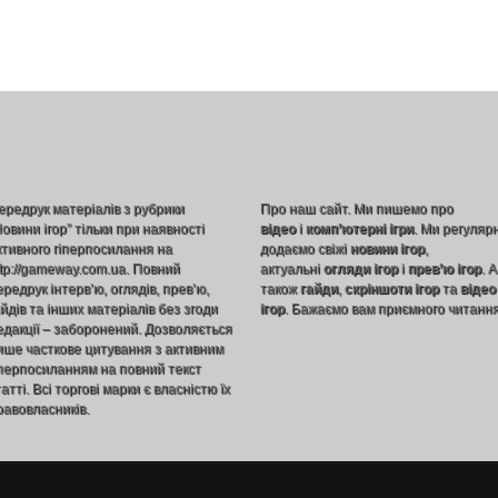
ередрук матеріалів з рубрики
Про наш сайт. Ми пишемо про
Новини ігор” тільки при наявності
відео
і
комп’ютерні ігри
. Ми регуляр
ктивного гіперпосилання на
додаємо свіжі
новини ігор
,
ttp://gameway.com.ua. Повний
актуальні
огляди ігор
і
прев’ю ігор
. А
ередрук інтерв’ю, оглядів, прев’ю,
також
гайди
,
скріншоти ігор
та
відео
айдів та інших матеріалів без згоди
ігор
. Бажаємо вам приємного читання
едакції – заборонений. Дозволяється
ише часткове цитування з активним
іперпосиланням на повний текст
атті. Всі торгові марки є власністю їх
равовласників.