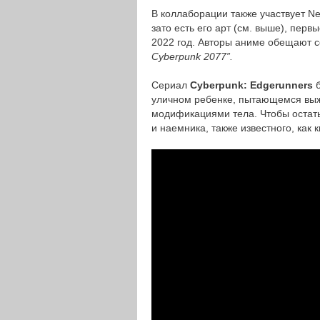
В коллаборации также участвует Ne
зато есть его арт (см. выше), пер
2022 год. Авторы аниме обещают с
Cyberpunk 2077”.
Сериал
Сyberpunk: Edgerunners
уличном ребенке, пытающемся выж
модификациями тела. Чтобы остать
и наемника, также известного, как 