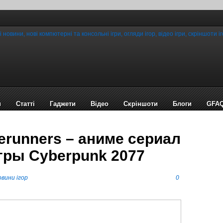
и
Статті
Гаджети
Відео
Cкріншоти
Блоги
GFA
erunners – аниме сериал
гры Cyberpunk 2077
вини ігор
0