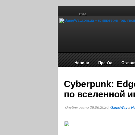
Вхід
Новини
Прев’ю
Огляд
Сyberpunk: Edg
по вселенной и
Опубліковано 26.06.2020,
GameWay
в
Но