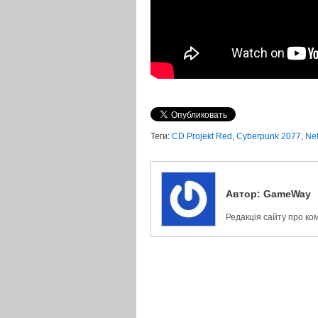
Теги:
CD Projekt Red
,
Cyberpunk 2077
,
Net
Автор:
GameWay
Редакція сайту про ко