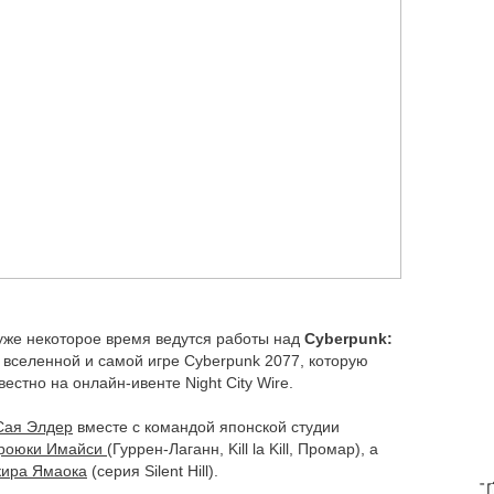
 уже некоторое время ведутся работы над
Сyberpunk:
вселенной и самой игре Cyberpunk 2077, которую
вестно на онлайн-ивенте Night City Wire.
Сая Элдер
вместе с командой японской студии
роюки Имайси
(Гуррен-Лаганн, Kill la Kill, Промар), а
кира Ямаока
(серия Silent Hill).
T