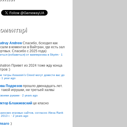
оментарі
udruy Andrew
Спасибо, бсходил как
сали в коментах в Вайтран, где есть зал
ртвых. Спасибо с 2025 года)
иться (избавиться) от вампиризма в Skyrim
·
1
ahatron
Привет из 2024 тоже жду конца
тров :)
 титры Assassin’s Creed могут довести вас до
·
1 year ago
ова Подрезов
прошло двенадцать лет.
 такой игрушки, ни третьей халвьі
воими руками
·
2 years ago
иктор Блажиевский
це класно
раинских игровых сайтов, согласно Alexa Rank
 2013 г.
·
2 years ago
nsaro
:)