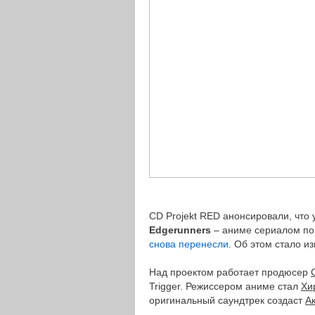
СD Projekt RED анонсировали, что
Edgerunners
– аниме сериалом по 
снова перенесли
. Об этом стало из
Над проектом работает продюсер
Trigger. Режиссером аниме стал
Хи
оригинальный саундтрек создаст
А