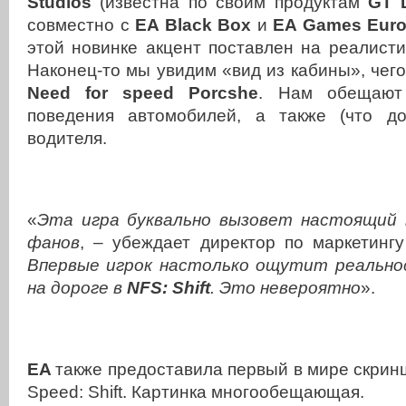
Studios
(известна по своим продуктам
GT
совместно с
EA
Black
Box
и
EA
Games
Eur
этой новинке акцент поставлен на реалисти
Наконец-то мы увидим «вид из кабины», чег
Need
for
speed
Porcshe
. Нам обещают
поведения автомобилей, а также (что до
водителя.
«
Эта игра буквально вызовет настоящий 
фанов
, – убеждает директор по маркетинг
Впервые игрок настолько ощутит реально
на дороге в
NFS
:
Shift
. Это невероятно
».
EA
также предоставила первый в мире скрин
Speed
:
Shift
. Картинка многообещающая.