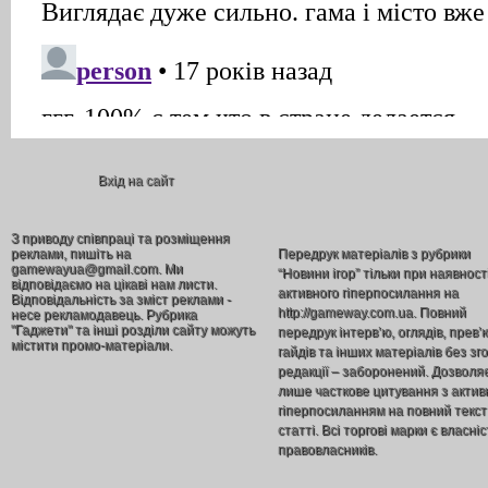
Вхід на сайт
З приводу співпраці та розміщення
реклами, пишіть на
Передрук матеріалів з рубрики
gamewayua@gmail.com. Ми
“Новини ігор” тільки при наявност
відповідаємо на цікаві нам листи.
активного гіперпосилання на
Відповідальність за зміст реклами -
http://gameway.com.ua. Повний
несе рекламодавець. Рубрика
"Гаджети" та інші розділи сайту можуть
передрук інтерв’ю, оглядів, прев’
містити промо-матеріали.
гайдів та інших матеріалів без зг
редакції – заборонений. Дозволя
лише часткове цитування з акти
гіперпосиланням на повний текст
статті. Всі торгові марки є власніс
правовласників.