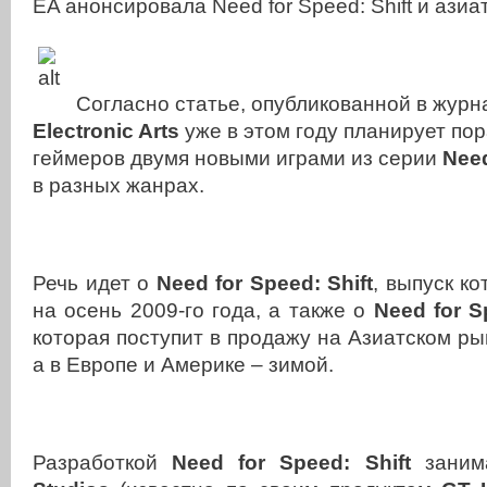
ЕA анонсировала
Need
for
Speed
:
Shift и ази
Согласно статье, опубликованной в жур
Electronic
Arts
уже в этом году планирует по
геймеров двумя новыми играми из серии
Need
в разных жанрах.
Речь идет о
Need
for
Speed
:
Shift
, выпуск к
на осень 2009-го года, а также о
Need
for
S
которая поступит в продажу на Азиатском ры
а в Европе и Америке – зимой.
Разработкой
Need
for
Speed
:
Shift
зани