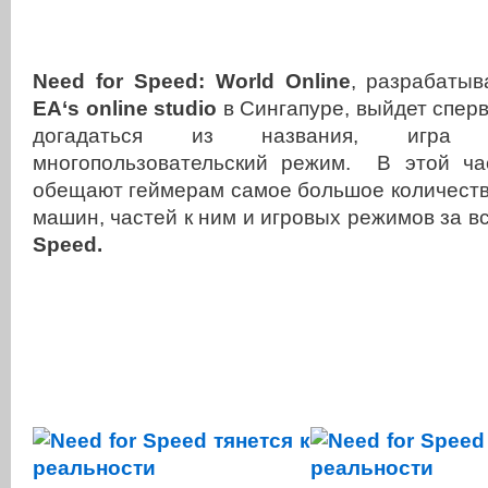
Need
for
Speed
:
World
Online
,
разрабаты
EA
‘
s
online
studio
в Сингапуре, выйдет сперв
догадаться из названия, игра 
многопользовательский режим. В этой ч
обещают геймерам самое большое количест
машин, частей к ним и игровых режимов за 
Speed
.