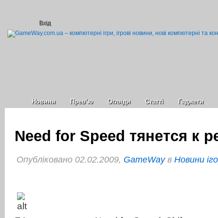
Вхід
Новини
Прев’ю
Огляди
Статті
Гаджети
Need for Speed тянется к 
Опубліковано 02.02.2009,
GameWay
в
Новини іг