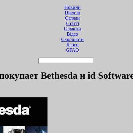
Новини
Прев’ю
Огляди
Статті
Гаджети
Відео
Cкріншоти
Блоги
GFAQ
покупает Bethesda и id Softwar