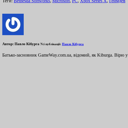
Теги:
Bethesda Softworks
,
Microsoft
,
PC
,
Xbox Series X
,
Геймдев
Автор:
Павло Кібурга
Усі публікації:
Павло Кібурга
Батько-засновник GameWay.com.ua, відомий, як Kiburga. Вірю у