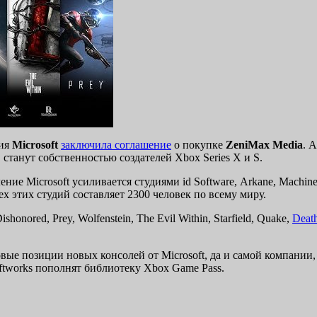
ния
Microsoft
заключила соглашение
о покупке
ZeniMax Media
. 
станут собственностью создателей Xbox Series X и S.
ение Microsoft усиливается студиями id Software, Arkane, Machi
х этих студий составляет 2300 человек по всему миру.
honored, Prey, Wolfenstein, The Evil Within, Starfield, Quake,
Deat
овые позиции новых консолей от Microsoft, да и самой компани
ftworks пополнят библиотеку Xbox Game Pass.