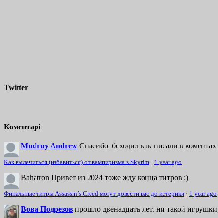
Twitter
Коментарі
Mudruy Andrew
Спасибо, бсходил как писали в коментах 
Как вылечиться (избавиться) от вампиризма в Skyrim
·
1 year ago
Bahatron
Привет из 2024 тоже жду конца титров :)
Финальные титры Assassin’s Creed могут довести вас до истерики
·
1 year ago
Вова Подрезов
прошло двенадцать лет. ни такой игрушки,