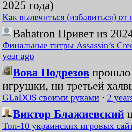
2025 года)
Как вылечиться (избавиться) от
Bahatron
Привет из 2024
Финальные титры Assassin’s Cre
year ago
Вова Подрезов
прошло 
игрушки, ни третьей халвь
GLaDOS своими руками
·
2 year
Виктор Блажиевский
Топ-10 украинских игровых сайт