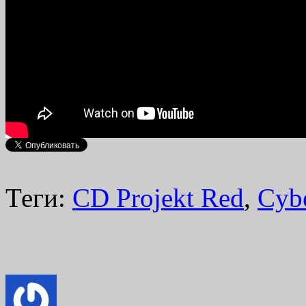
Теги:
CD Projekt Red
,
Cyb