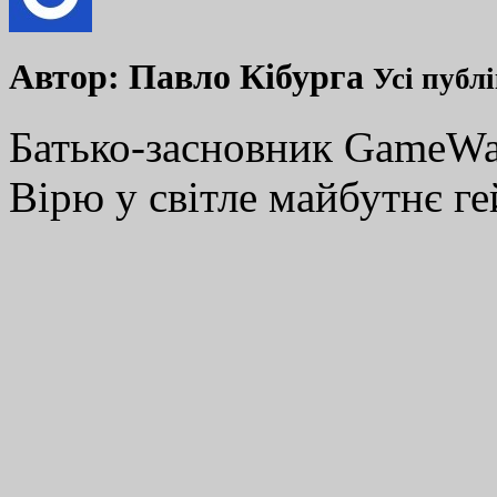
Автор:
Павло Кібурга
Усі публ
Батько-засновник GameWay
Вірю у світле майбутнє ге