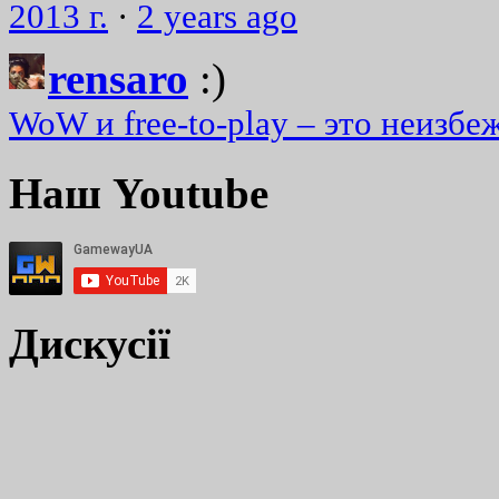
2013 г.
·
2 years ago
rensaro
:)
WoW и free-to-play – это неизбе
Наш Youtube
Дискусії