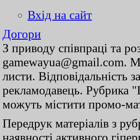
Вхід на сайт
Догори
З приводу співпраці та р
gamewayua@gmail.com. Ми
листи. Відповідальність за
рекламодавець. Рубрика "Г
можуть містити промо-мат
Передрук матеріалів з руб
наявності активного гіпе