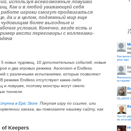
ий, используя всевозможные ловушки
ищ. Как и в любой уважающей себя
 в работе игроки смогут продвигаться
е, да и в целом, подземный мир еще
л чудовищам более выгодные и
очие условия. Конечно, везде есть и
К
пример вести переговоры с коллегами-
адача
M
пи
ме
Как вылеч
year ago
ь 5 новых чудовищ, 10 дополнительных событий, новые
B
роя и два игровых режима: Ascension и Endless.
ти
ней с различными испытаниями, которые позволяют
Финальные
В режиме Endless отсутствуют какие-либо
истерики
щ и ловушек, поэтому монстры могут смело
В
ые тоннели.
ни
GLaDOS с
ступна в Epic Store
. Покупая игру по ссылке, или
В
рмлении заказа, вы помогаете нашему сайту, как
Топ-10 ук
по итогам
 of Keepers
re