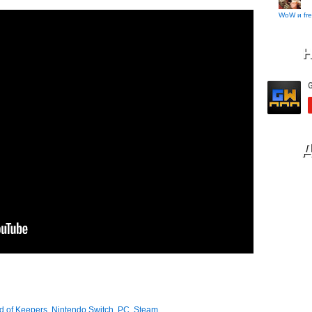
WoW и fre
Н
Д
d of Keepers
,
Nintendo Switch
,
PC
,
Steam