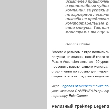
искателей приключен
и кровожадных чудов
компании, за успехи
по карьерной лестниц
никогда не предлага
комфортабельные раб
свои минусы. Так, на
монстрами та еще з
Goblinz Studio
Вместе с релизом в игре появилис
ловушки, чемпионы, новый класс ге
Режим Ascension включает 20 уров
проверить навыки вашего монстра. 
ограничения по уровню для чудови
отправляться исследовать подземн
Игра
Legends of Keepers также до
указывая тег GAMEWAYUA при офо
партнеру Epic Games.
Релизный трейлер Legend