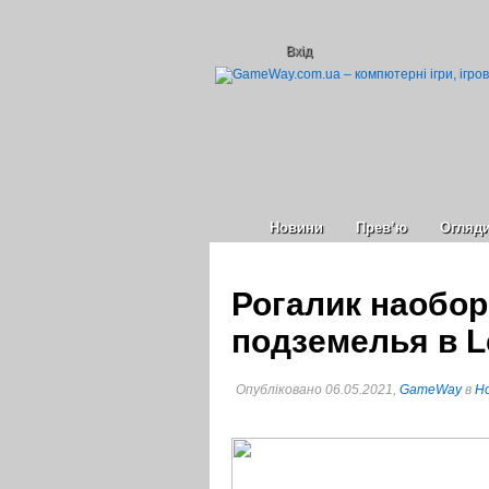
Вхід
Новини
Прев’ю
Огляд
Рогалик наобор
подземелья в L
Опубліковано 06.05.2021,
GameWay
в
Но