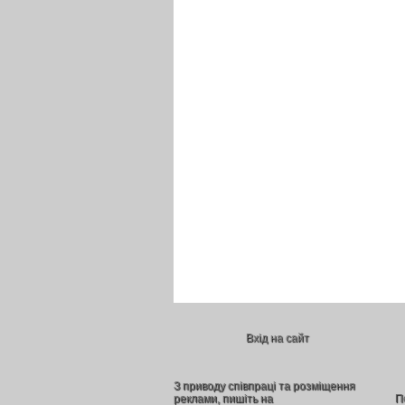
Вхід на сайт
З приводу співпраці та розміщення
реклами, пишіть на
П