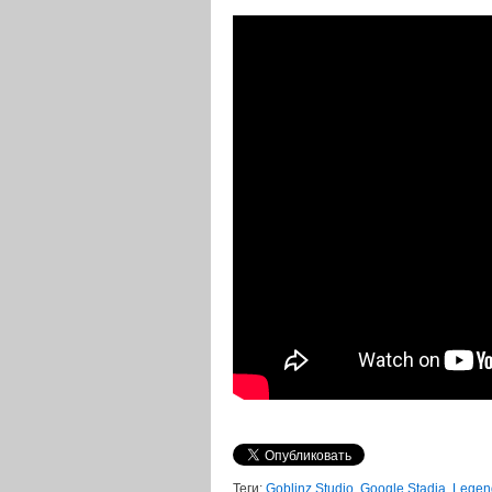
Теги:
Goblinz Studio
,
Google Stadia
,
Legen