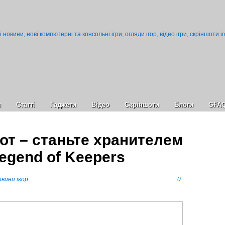
и
Статті
Гаджети
Відео
Cкріншоти
Блоги
GFA
от – станьте хранителем
egend of Keepers
вини ігор
0