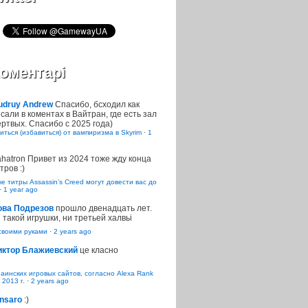
оментарі
udruy Andrew
Спасибо, бсходил как
сали в коментах в Вайтран, где есть зал
ртвых. Спасибо с 2025 года)
иться (избавиться) от вампиризма в Skyrim
·
1
ahatron
Привет из 2024 тоже жду конца
тров :)
 титры Assassin’s Creed могут довести вас до
·
1 year ago
ова Подрезов
прошло двенадцать лет.
 такой игрушки, ни третьей халвьі
воими руками
·
2 years ago
иктор Блажиевский
це класно
раинских игровых сайтов, согласно Alexa Rank
 2013 г.
·
2 years ago
nsaro
:)