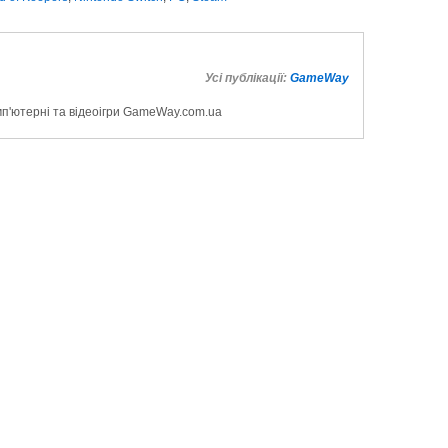
Усі публікації:
GameWay
мп'ютерні та відеоігри GameWay.com.ua