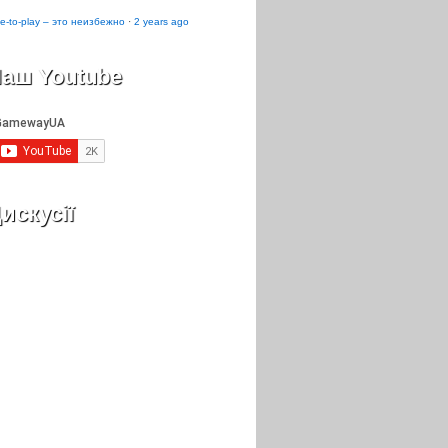
e-to-play – это неизбежно
·
2 years ago
аш Youtube
искусії