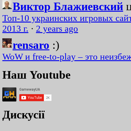
Виктор Блажиевский
Топ-10 украинских игровых сайт
2013 г.
·
2 years ago
rensaro
:)
WoW и free-to-play – это неизбе
Наш Youtube
Дискусії