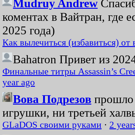
Mudruy Andrew
Спасиб
коментах в Вайтран, где е
2025 года)
Как вылечиться (избавиться) от
Bahatron
Привет из 2024
Финальные титры Assassin’s Cre
year ago
Вова Подрезов
прошло 
игрушки, ни третьей халвь
GLaDOS своими руками
·
2 year