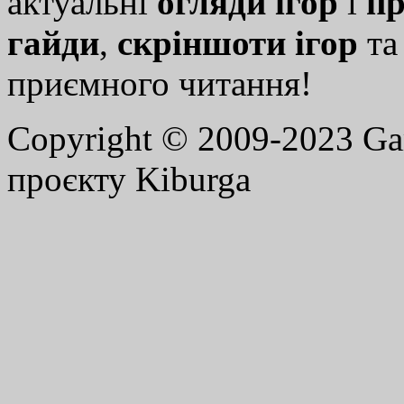
актуальні
огляди ігор
і
пр
гайди
,
скріншоти ігор
т
приємного читання!
Copyright © 2009-2023 G
проєкту Kiburga