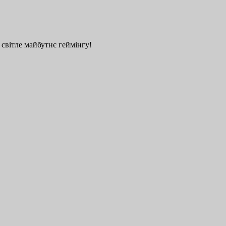
 світле майбутнє геймінгу!