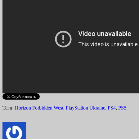
Теги:
Horizon Forbidden West
,
PlayStation Ukraine
,
PS4
,
PS5