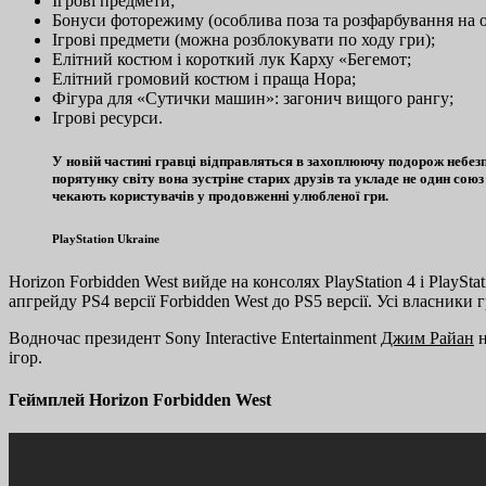
Ігрові предмети;
Бонуси фоторежиму (особлива поза та розфарбування на о
Ігрові предмети (можна розблокувати по ходу гри);
Елітний костюм і короткий лук Карху «Бегемот;
Елітний громовий костюм і праща Нора;
Фігура для «Сутички машин»: загонич вищого рангу;
Ігрові ресурси.
У новій частині гравці відправляться в захоплюючу подорож небез
порятунку світу вона зустріне старих друзів та укладе не один сою
чекають користувачів у продовженні улюбленої гри.
PlayStation Ukraine
Horizon Forbidden West вийде на консолях PlayStation 4 і PlaySt
апгрейду PS4 версії Forbidden West до PS5 версії. Усі власники г
Водночас президент Sony Interactive Entertainment
Джим Райан
н
ігор.
Геймплей Horizon Forbidden West