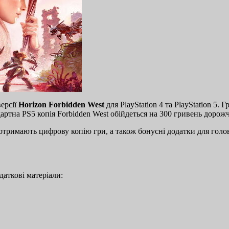
версії
Horizon Forbidden West
для PlayStation 4 та PlayStation 5.
артна PS5 копія Forbidden West обійдеться на 300 гривень дорожч
тримають цифрову копію гри, а також бонусні додатки для головн
даткові матеріали: