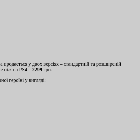
 Гра продається у двох версіях – стандартній та розширеній
е ніж на PS4 –
2299
грн.
ої героїні у вигляді: