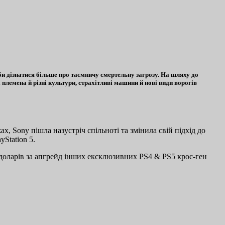
и дізнатися більше про таємничу смертельну загрозу. На шляху до
 племена й різні культури, страхітливі машини й нові види ворогів
ах, Sony пішла назустріч спільноті та змінила свій підхід до
yStation 5.
доларів за апгрейд інших ексклюзивних PS4 & PS5 крос-ген