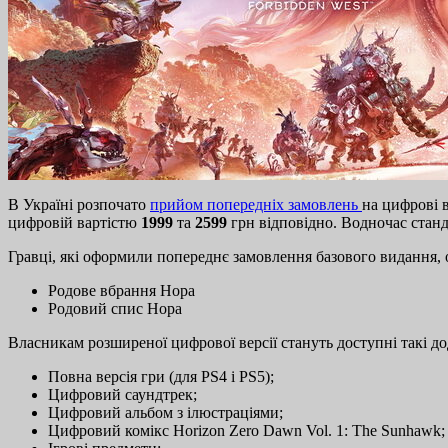
В Україні розпочато
прийом попередніх замовлень
на цифрові 
цифровій вартістю
1999
та
2599
грн відповідно. Водночас станд
Гравці, які оформили попереднє замовлення базового видання, о
Родове вбрання Нора
Родовий спис Нора
Власникам розширеної цифрової версії стануть доступні такі до
Повна версія гри (для PS4 і PS5);
Цифровий саундтрек;
Цифровий альбом з ілюстраціями;
Цифровий комікс Horizon Zero Dawn Vol. 1: The Sunhawk;