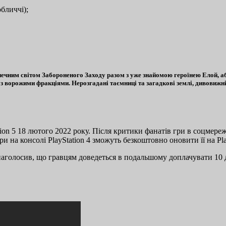
бличчі);
печним світом Забороненого Заходу разом з уже знайомою героїнею Елой, аб
з з ворожими фракціями. Нерозгадані таємниці та загадкові землі, дивовижні
ation 5 18 лютого 2022 року. Після критики фанатів гри в соцмереж
ри на консолі PlayStation 4 зможуть безкоштовно оновити її на Pla
аголосив, що гравцям доведеться в подальшому доплачувати 10 