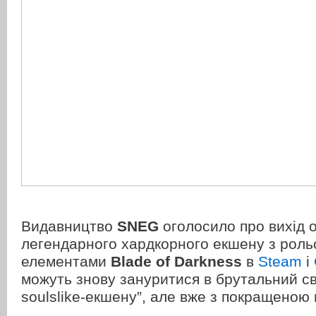
Видавництво
SNEG
оголосило про вихід о
легендарного хардкорного екшену з рол
елементами
Blade of Darkness
в
Steam
і
можуть знову зануритися в брутальний сві
soulslike-екшену”, але вже з покращеною 