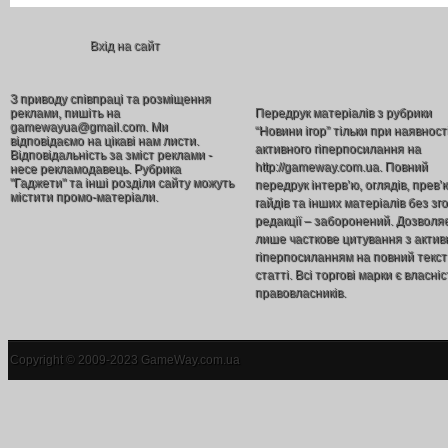
Вхід на сайт
З приводу співпраці та розміщення
реклами, пишіть на
Передрук матеріалів з рубрики
gamewayua@gmail.com. Ми
“Новини ігор” тільки при наявност
відповідаємо на цікаві нам листи.
активного гіперпосилання на
Відповідальність за зміст реклами -
http://gameway.com.ua. Повний
несе рекламодавець. Рубрика
"Гаджети" та інші розділи сайту можуть
передрук інтерв’ю, оглядів, прев’
містити промо-матеріали.
гайдів та інших матеріалів без зг
редакції – заборонений. Дозволя
лише часткове цитування з акти
гіперпосиланням на повний текст
статті. Всі торгові марки є власніс
правовласників.
Copyright © 2009-2023 GameWay.com.ua