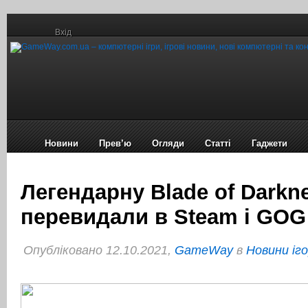
Вхід
Новини
Прев’ю
Огляди
Статті
Гаджети
Легендарну Blade of Darkn
перевидали в Steam і GOG
Опубліковано 12.10.2021,
GameWay
в
Новини іг