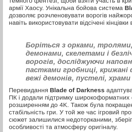
темного фентезі, щоби взяти участь в кр
армії Хаосу. Унікальна бойова система
Bl
дозволяє розчленовувати ворогів найжор
навіть використовувати відсічені кінцівки в
Боріться з орками, тролями
демонами, скелетами і безлі
ворогів, досліджуючи наповн
пастками гробниці, крижані
вежі демонів, пустелі, храми 
Перевидання
Blade of Darkness
адаптува
ПК і додали підтримку широкоформатних 
розширенням до 4K. Також була покраще
стабільність гри. У той же час ігровий пр
сюжет залишилися недоторканими, зберіг
особливості та атмосферу оригіналу.