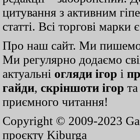
цитування з активним гіп
статті. Всі торгові марки 
Про наш сайт. Ми пишем
Ми регулярно додаємо св
актуальні
огляди ігор
і
пр
гайди
,
скріншоти ігор
т
приємного читання!
Copyright © 2009-2023 G
проєкту Kiburga