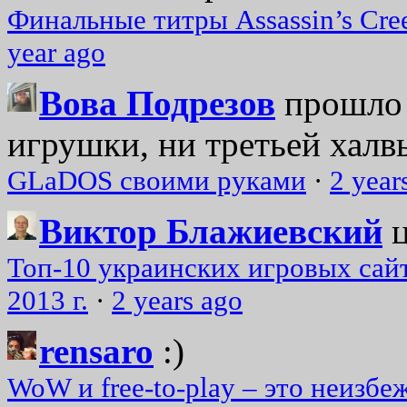
Финальные титры Assassin’s Cre
year ago
Вова Подрезов
прошло 
игрушки, ни третьей халвь
GLaDOS своими руками
·
2 year
Виктор Блажиевский
Топ-10 украинских игровых сайт
2013 г.
·
2 years ago
rensaro
:)
WoW и free-to-play – это неизбе