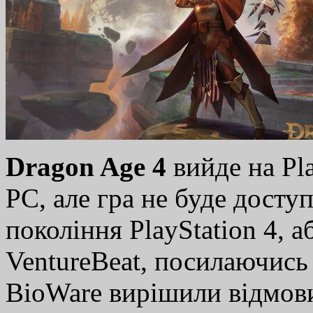
Dragon Age 4
вийде на Pla
PC, але гра не буде досту
покоління PlayStation 4, 
VentureBeat, посилаючись н
BioWare вирішили відмови