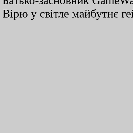
Батько-засновник GameWay
Вірю у світле майбутнє ге