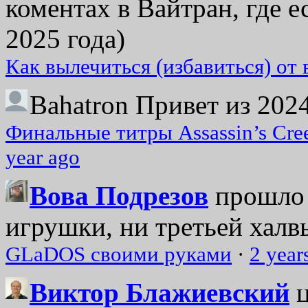
коментах в Вайтран, где е
2025 года)
Как вылечиться (избавиться) от
Bahatron
Привет из 2024
Финальные титры Assassin’s Cre
year ago
Вова Подрезов
прошло 
игрушки, ни третьей халвь
GLaDOS своими руками
·
2 year
Виктор Блажиевский