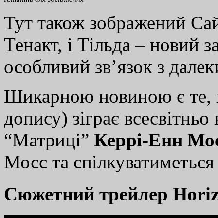
Тут також зображений Сай
Тенакт, і Тільда ​​– новий
особливий зв’язок з дале
Шикарною новиною є те,
допису) зіграє всесвітньо 
“Матриці”
Керрі-Енн Мо
Мосс та спілкуватиметься 
Cюжетний трейлер Horiz