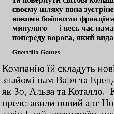
своєму шляху вона зустріне
новими бойовими фракціями
минулого — і весь час нам
попереду ворога, який вид
Guerrilla Games
Компанію їй складуть нові 
знайомі нам Варл та Еренд
як Зо, Альва та Коталло. 
представили новий арт Hor