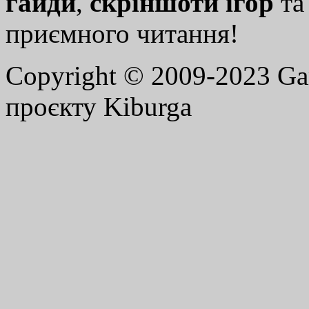
гайди
,
скріншоти ігор
т
приємного читання!
Copyright © 2009-2023 G
проєкту Kiburga