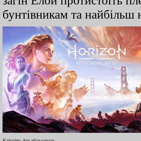
загін Елой протистоїть пл
бунтівникам та найбільш
Клікніть для збільшення