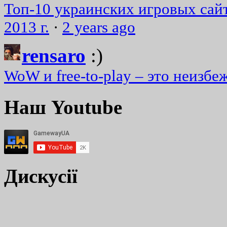
Топ-10 украинских игровых сайт
2013 г.
·
2 years ago
rensaro
:)
WoW и free-to-play – это неизбе
Наш Youtube
Дискусії