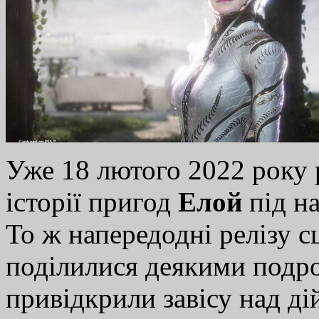
Уже 18 лютого 2022 року 
історії пригод
Елой
під н
То ж напередодні релізу сц
поділилися деякими подр
привідкрили завісу над д