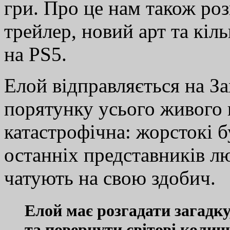
гри. Про це нам також ро
трейлер, новий арт та кіл
на PS5.
Елой відправляється на З
порятунку усього живого 
катастрофічна: жорстокі 
останніх представників л
чатують на свою здобич.
Елой має розгадати загадку
та повернути світові колиш