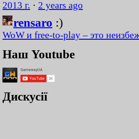
2013 г.
·
2 years ago
rensaro
:)
WoW и free-to-play – это неизбе
Наш Youtube
Дискусії