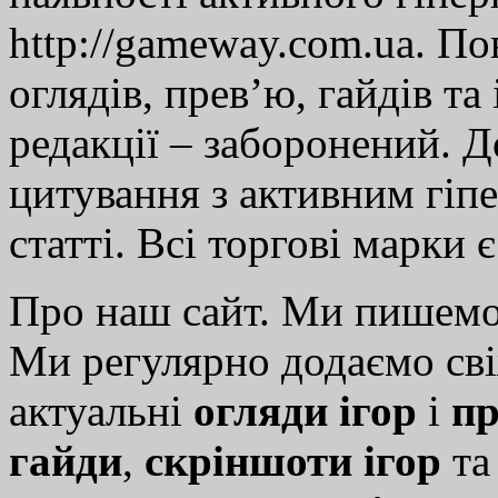
http://gameway.com.ua. По
оглядів, прев’ю, гайдів та
редакції – заборонений. 
цитування з активним гіп
статті. Всі торгові марки 
Про наш сайт. Ми пишем
Ми регулярно додаємо св
актуальні
огляди ігор
і
пр
гайди
,
скріншоти ігор
т