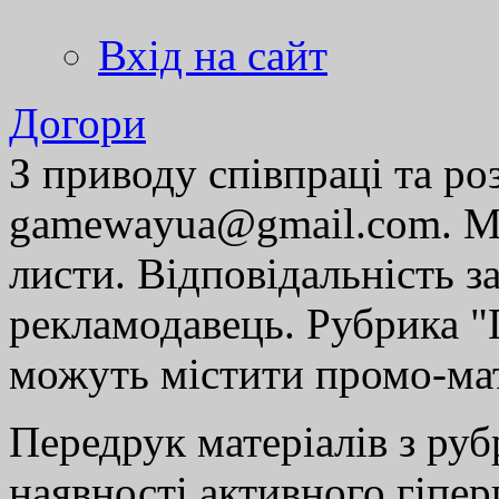
Вхід на сайт
Догори
З приводу співпраці та р
gamewayua@gmail.com. Ми
листи. Відповідальність за
рекламодавець. Рубрика "Г
можуть містити промо-мат
Передрук матеріалів з руб
наявності активного гіпе