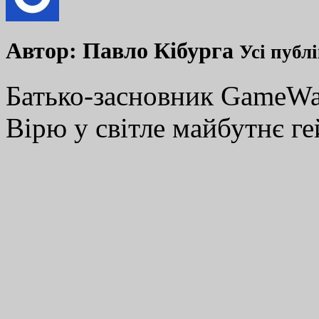
Автор:
Павло Кібурга
Усі публ
Батько-засновник GameWay
Вірю у світле майбутнє ге