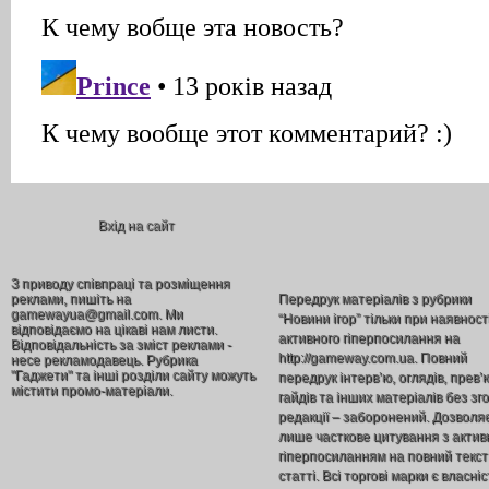
Вхід на сайт
З приводу співпраці та розміщення
реклами, пишіть на
Передрук матеріалів з рубрики
gamewayua@gmail.com. Ми
“Новини ігор” тільки при наявност
відповідаємо на цікаві нам листи.
активного гіперпосилання на
Відповідальність за зміст реклами -
http://gameway.com.ua. Повний
несе рекламодавець. Рубрика
"Гаджети" та інші розділи сайту можуть
передрук інтерв’ю, оглядів, прев’
містити промо-матеріали.
гайдів та інших матеріалів без зг
редакції – заборонений. Дозволя
лише часткове цитування з акти
гіперпосиланням на повний текст
статті. Всі торгові марки є власніс