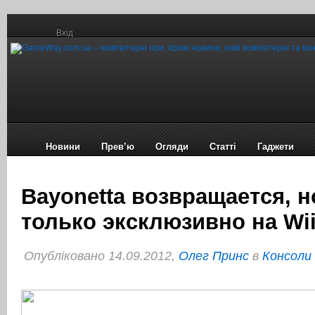
Вхід
Новини
Прев’ю
Огляди
Статті
Гаджети
Bayonetta возвращается, н
только эксклюзивно на Wii
Опубліковано 14.09.2012,
Олег Принс
в
Консоли