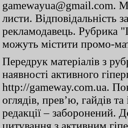
gamewayua@gmail.com. Ми
листи. Відповідальність за
рекламодавець. Рубрика "Г
можуть містити промо-мат
Передрук матеріалів з руб
наявності активного гіпе
http://gameway.com.ua. По
оглядів, прев’ю, гайдів та
редакції – заборонений. 
цитування з активним гіп