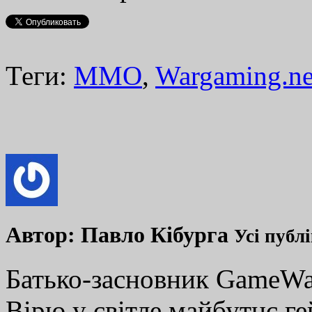
Теги:
MMO
,
Wargaming.ne
Автор:
Павло Кібурга
Усі публ
Батько-засновник GameWay
Вірю у світле майбутнє ге