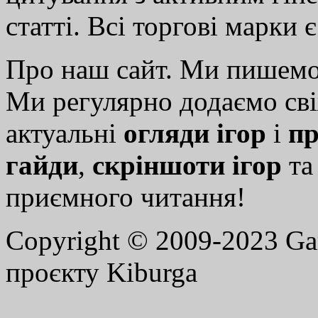
статті. Всі торгові марки 
Про наш сайт. Ми пишем
Ми регулярно додаємо св
актуальні
огляди ігор
і
пр
гайди
,
скріншоти ігор
т
приємного читання!
Copyright © 2009-2023 G
проєкту Kiburga