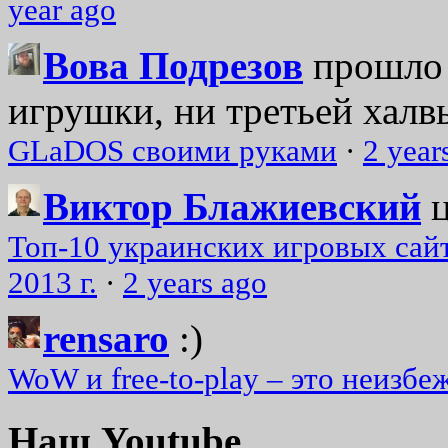
year ago
Вова Подрезов
прошло 
игрушки, ни третьей халвь
GLaDOS своими руками
·
2 year
Виктор Блажиевский
Топ-10 украинских игровых сайт
2013 г.
·
2 years ago
rensaro
:)
WoW и free-to-play – это неизбе
Наш Youtube