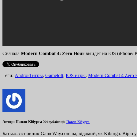
Сначала
Modern Combat 4: Zero Hour
выйдет на iOS (iPhone/iP
Теги:
Android игры
,
Gameloft
,
IOS игры
,
Modern Combat 4 Zero 
Автор:
Павло Кібурга
Усі публікації:
Павло Кібурга
Батько-засновник GameWay.com.ua, відомий, як Kiburga. Вірю у