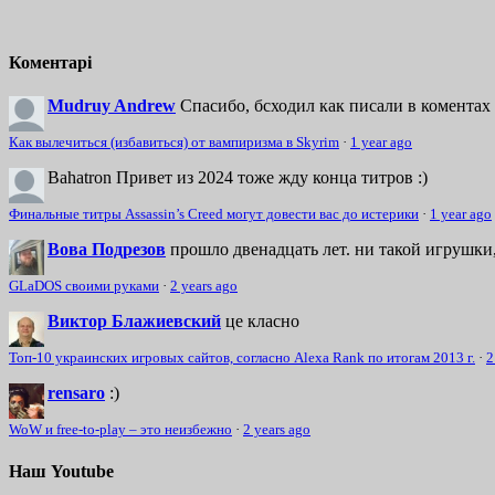
Коментарі
Mudruy Andrew
Спасибо, бсходил как писали в коментах 
Как вылечиться (избавиться) от вампиризма в Skyrim
·
1 year ago
Bahatron
Привет из 2024 тоже жду конца титров :)
Финальные титры Assassin’s Creed могут довести вас до истерики
·
1 year ago
Вова Подрезов
прошло двенадцать лет. ни такой игрушки,
GLaDOS своими руками
·
2 years ago
Виктор Блажиевский
це класно
Топ-10 украинских игровых сайтов, согласно Alexa Rank по итогам 2013 г.
·
2
rensaro
:)
WoW и free-to-play – это неизбежно
·
2 years ago
Наш Youtube