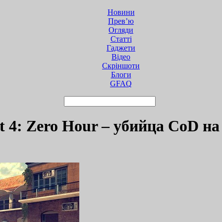
Новини
Прев’ю
Огляди
Статті
Гаджети
Відео
Cкріншоти
Блоги
GFAQ
4: Zero Hour – убийца СoD на