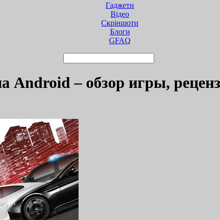
Гаджети
Відео
Cкріншоти
Блоги
GFAQ
а Android – обзор игры, рецен