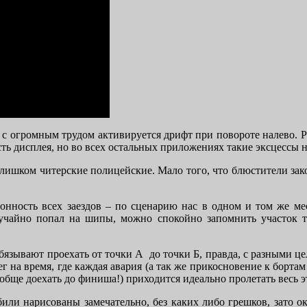
то с огромным трудом активируется дрифт при повороте налево. 
сть дисплея, но во всех остальных приложениях такие эксцессы 
слишком читерские полицейские. Мало того, что блюстители зако
онность всех заездов – по сценарию нас в одном и том же мес
случайно попал на шипы, можно спокойно запомнить участок 
обязывают проехать от точки А до точки Б, правда, с разными ц
г на время, где каждая авария (а так же прикосновение к борт
ообще доехать до финиша!) приходится идеально пролетать весь эт
ли нарисованы замечательно, без каких либо грешков, зато ок