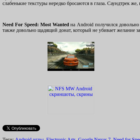
слабенькие текстуры нередко бросаются в глаза. Саундтрек же,
Need For Speed: Most Wanted
на Android получился довольно
также довольно щадящий донат, который не убивает желание за
Теги:
Android игры
,
Electronic Arts
,
Google Nexus 7
,
Need for Sp