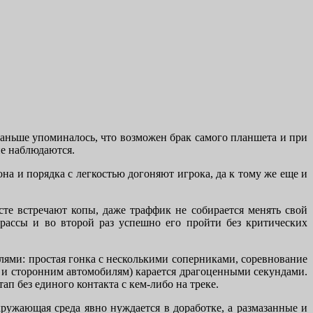
Раньше упоминалось, что возможен брак самого планшета и при
не наблюдаются.
на и порядка с легкостью догоняют игрока, да к тому же еще и
те встречают копы, даже траффик не собирается менять свой
трассы и во второй раз успешно его пройти без критических
елями: простая гонка с несколькими соперниками, соревнование
ам и сторонним автомобилям) карается драгоценными секундами.
ап без единого контакта с кем-либо на треке.
ружающая среда явно нуждается в доработке, а размазанные и