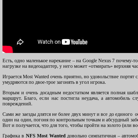
Есть, одно маленькое нарекание – на Google Nexus 7 почему-
нагрузке на видеоадаптер, у него может «отмирать» верхняя ча
Играется Most Wanted очень приятно, но удовольствие портят 
умудряются по двое-трое загонять в угол игрока.
Вторым и очень досадным недостатком является полная шабл
маршрут. Благо, если нас постигла неудача, а автомобиль 
повреждений.
Сами же заезды длятся не более двух минут и все до единого 
один на один, погоня по контрольным точкам и абсурдный забе
Вот и получается, что для того, чтобы пройти на золото (или в
Графика в
NFS Most Wanted
довольно симпатичная – автомоби