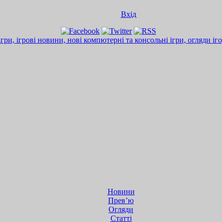
Вхід
Новини
Прев’ю
Огляди
Статті