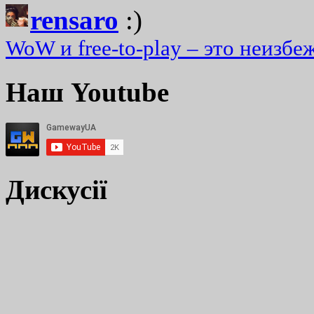
rensaro
:)
WoW и free-to-play – это неизбе
Наш Youtube
Дискусії