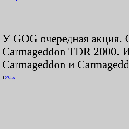
У GOG очередная акция. С
Carmageddon TDR 2000. 
Carmageddon и Carmageddo
1
2
3
4
›
»