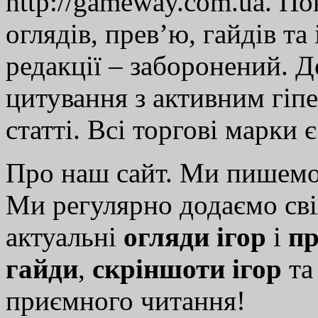
http://gameway.com.ua. По
оглядів, прев’ю, гайдів та
редакції – заборонений. 
цитування з активним гіп
статті. Всі торгові марки 
Про наш сайт. Ми пишем
Ми регулярно додаємо св
актуальні
огляди ігор
і
пр
гайди
,
скріншоти ігор
т
приємного читання!