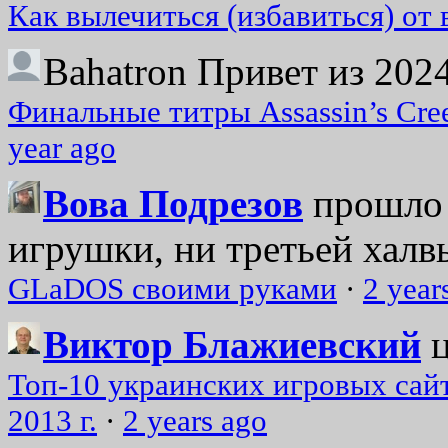
Как вылечиться (избавиться) от
Bahatron
Привет из 2024
Финальные титры Assassin’s Cre
year ago
Вова Подрезов
прошло 
игрушки, ни третьей халвь
GLaDOS своими руками
·
2 year
Виктор Блажиевский
Топ-10 украинских игровых сайт
2013 г.
·
2 years ago