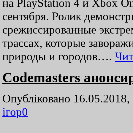
на PlayStation 4 и Xbox O
сентября. Ролик демонстр
срежиссированные экстре
трассах, которые завора
природы и городов….
Чит
Codemasters анонси
Опубліковано 16.05.2018,
ігор
0