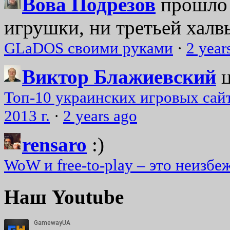
Вова Подрезов
прошло 
игрушки, ни третьей халвь
GLaDOS своими руками
·
2 year
Виктор Блажиевский
Топ-10 украинских игровых сайт
2013 г.
·
2 years ago
rensaro
:)
WoW и free-to-play – это неизбе
Наш Youtube