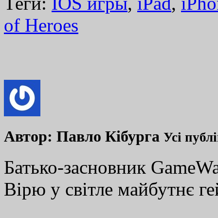
Теги:
IOS игры
,
iPad
,
iPho
of Heroes
Автор:
Павло Кібурга
Усі публ
Батько-засновник GameWay
Вірю у світле майбутнє ге