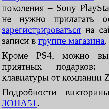
поколения – Sony PlaySta
не нужно прилагать о
зарегистрироваться
на са
записи в
группе магазина
.
Кроме PS4, можно выи
приятных подарков:
клавиатуры от компании Z
Подробности виктор
ЗОНА51
.