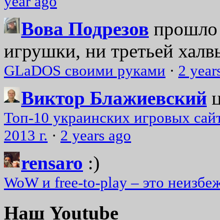
year ago
Вова Подрезов
прошло 
игрушки, ни третьей халвь
GLaDOS своими руками
·
2 year
Виктор Блажиевский
Топ-10 украинских игровых сайт
2013 г.
·
2 years ago
rensaro
:)
WoW и free-to-play – это неизбе
Наш Youtube