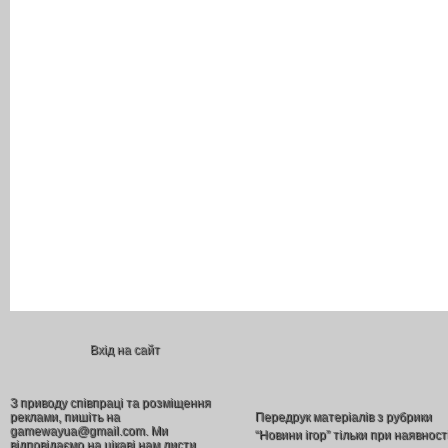
Вхід на сайт
З приводу співпраці та розміщення
реклами, пишіть на
Передрук матеріалів з рубрики
gamewayua@gmail.com. Ми
“Новини ігор” тільки при наявност
відповідаємо на цікаві нам листи.