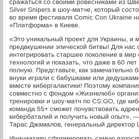
сражаться со своими ровесниками из Шв
Silver Snipers в шоу-матче, который сост
во время фестиваля Comic Con Ukraine н
«Платформа» в Киеве.
«Это уникальный проект для Украины, и 
предвкушении эпической битвы! Для нас 
интегрировать старшее поколение в мир
технологий и показать, что даже в 60 лет
полную. Представьте, как замечательно 
внуки играли с бабушками или дедушками
вместе кибергалактики! Поэтому компани
совместно с фондом «Жизнелюб» органи
тренировки и шоу-матч по CS:GO, где ки
команда 55+ сможет почувствовать адре
кибербаталий и получить новый опыт», 
Тарас Джамалов, генеральный директор L
Инициативу сформировать самую взросл