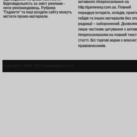
активного гіперпосилання на
Відповідальність за зміст реклами -
http://gameway.com.ua. Повний
несе рекламодавець. Рубрика
"Гаджети" та інші розділи сайту можуть
передрук інтерв’ю, оглядів, прев’
містити промо-матеріали.
гайдів та інших матеріалів без зг
редакції – заборонений. Дозволя
лише часткове цитування з акти
гіперпосиланням на повний текст
статті. Всі торгові марки є власніс
правовласників.
Copyright © 2009-2023 GameWay.com.ua