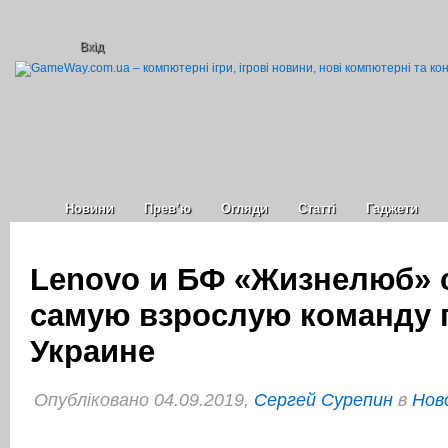
Вхід
Новини
Прев’ю
Огляди
Статті
Гаджети
Lenovo и БФ «Жизнелюб» 
самую взрослую команду 
Украине
Опубліковано 04.09.2019,
Сергей Сурепин
в
Нов