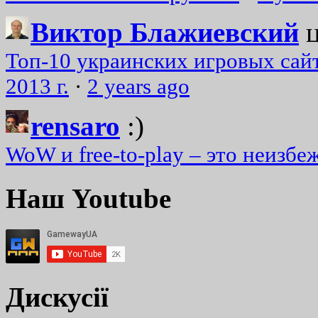
Виктор Блажиевский
Топ-10 украинских игровых сайт
2013 г.
·
2 years ago
rensaro
:)
WoW и free-to-play – это неизбе
Наш Youtube
Дискусії