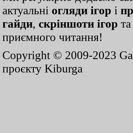
актуальні
огляди ігор
і
пр
гайди
,
скріншоти ігор
т
приємного читання!
Copyright © 2009-2023 G
проєкту Kiburga