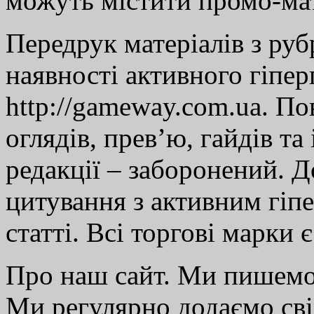
можуть містити промо-мат
Передрук матеріалів з руб
наявності активного гіпе
http://gameway.com.ua. По
оглядів, прев’ю, гайдів та
редакції – заборонений. 
цитування з активним гіп
статті. Всі торгові марки 
Про наш сайт. Ми пишем
Ми регулярно додаємо св