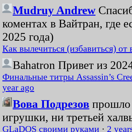
Mudruy Andrew
Спасиб
коментах в Вайтран, где е
2025 года)
Как вылечиться (избавиться) от
Bahatron
Привет из 2024
Финальные титры Assassin’s Cre
year ago
Вова Подрезов
прошло 
игрушки, ни третьей халвь
GLaDOS своими руками
·
2 year