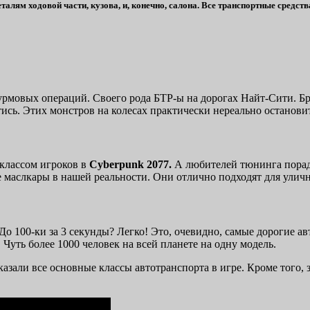
ям ходовой части, кузова, и, конечно, салона. Все транспортные средства
урмовых операций. Своего рода БТР-ы на дорогах Найт-Сити. Б
тись. Этих монстров на колесах практически нереально останови
классом игроков в
Cyberpunk 2077.
А любителей тюнинга порад
 маслкары в нашей реальности. Они отлично подходят для уличн
 До 100-ки за 3 секунды? Легко! Это, очевидно, самые дорогие 
Чуть более 1000 человек на всей планете на одну модель.
азали все основные классы автотранспорта в игре. Кроме того, 