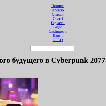
Новини
Прев’ю
Огляди
Статті
Гаджети
Відео
Cкріншоти
Блоги
GFAQ
го будущего в Cyberpunk 2077 