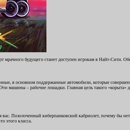
орт мрачного будущего станет доступен игрокам в Найт-Сити. Обе
нные, в основном поддержанные автомобили, которые совершенн
ти машины – рабочие лошадки. Главная цель такого «корыта» дос
ля вас. Позолоченный киберпанковский кабриолет, почему бы н
о этого класса.