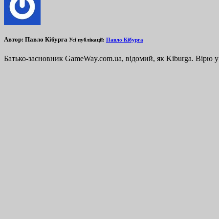
Автор:
Павло Кібурга
Усі публікації:
Павло Кібурга
Батько-засновник GameWay.com.ua, відомий, як Kiburga. Вірю у