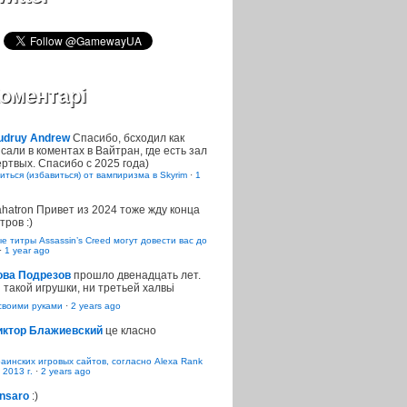
оментарі
udruy Andrew
Спасибо, бсходил как
сали в коментах в Вайтран, где есть зал
ртвых. Спасибо с 2025 года)
иться (избавиться) от вампиризма в Skyrim
·
1
ahatron
Привет из 2024 тоже жду конца
тров :)
 титры Assassin’s Creed могут довести вас до
·
1 year ago
ова Подрезов
прошло двенадцать лет.
 такой игрушки, ни третьей халвьі
воими руками
·
2 years ago
иктор Блажиевский
це класно
раинских игровых сайтов, согласно Alexa Rank
 2013 г.
·
2 years ago
nsaro
:)