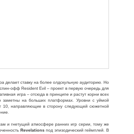
игра делает ставку на более олдскульную аудиторию. Но
 спин-офф Resident Evil – проект в первую очередь для
ативная игра – отсюда в принципе и растут корни всех
но заметны на больших платформах. Уровни с уймой
ут 10, направляющие в сторону следующей сюжетной
ение.
гам и гнетущей атмосфере ранних игр серии, тому же
точенность
Revelations
под эпизодический геймплей. В