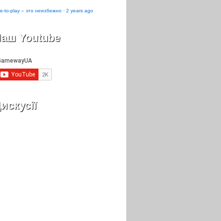
e-to-play – это неизбежно
·
2 years ago
аш Youtube
искусії