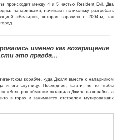
ons
происходит между 4 и 5 частью Resident Evil. Два
едясь напарниками, начинают потихоньку разгребать
зацией «Вельтро», которая заразила в 2004-м, как
город.
——————————————————————————
ировалась именно как возвращение
асти это правда…
——————————————————————————
 гигантском корабле, куда Джилл вместе с напарником
а и его спутницу. Последние, кстати, не то чтобы
яся «Вельтро» обманом затащила Джилл на корабль, а
е-то в горах и занимается отстрелом мутировавших