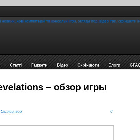
и
Статті
Гаджети
Відео
Cкріншоти
Блоги
GFA
Revelations – обзор игры
в
Огляди ігор
6