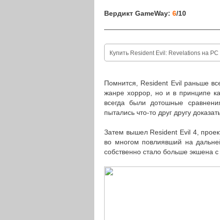
Вердикт GameWay:
6
/10
————————————————
Купить Resident Evil: Revelations на PC
Помнится, Resident Evil раньше вс
жанре хоррор, но и в принципе ка
всегда были дотошные сравнения 
пытались что-то друг другу доказать
Затем вышел Resident Evil 4, прое
во многом повлиявший на дальней
собственно стало больше экшена с