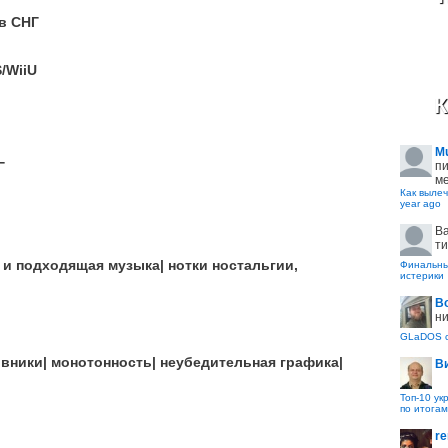
в СНГ
/WiiU
К
M
пи
Г
ме
Как вылеч
year ago
B
ти
и подходящая музыка| нотки ностальгии,
Финальные
истерики
В
ни
GLaDOS с
ники| монотонность| неубедительная графика|
В
Топ-10 ук
по итогам
re