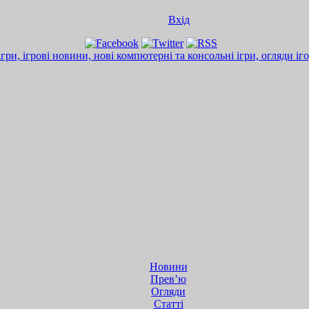
Вхід
Новини
Прев’ю
Огляди
Статті