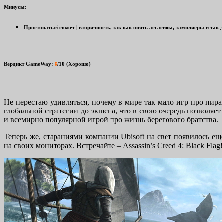
Минусы:
Простоватый сюжет | вторичность, так как опять ассасины, тамплиеры и так 
Вердикт GameWay:
8
/10 (Хорошо)
————————————————————————————————————————
Не перестаю удивляться, почему в мире так мало игр про пир
глобальной стратегии до экшена, что в свою очередь позволя
и всемирно популярной игрой про жизнь берегового братства.
Теперь же, стараниями компании Ubisoft на свет появилось е
на своих мониторах. Встречайте – Assassin’s Creed 4: Black Flag