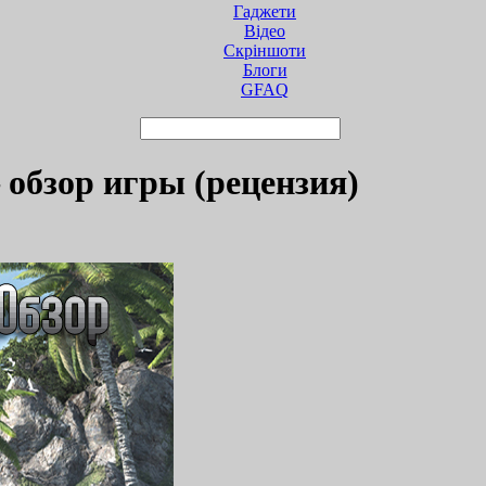
Гаджети
Відео
Cкріншоти
Блоги
GFAQ
 – обзор игры (рецензия)