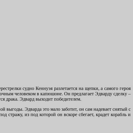
рестрелки судно Кеннуэя разлетается на щепки, а самого героя
адочным человеком в капюшоне. Он предлагает Эдварду сделку –
тся драка. Эдвард выходит победителем.
й выгоды. Эдварда это мало заботит, он сам надевает снятый с
д стражу, из под которой он вскоре сбегает, крадет корабль и