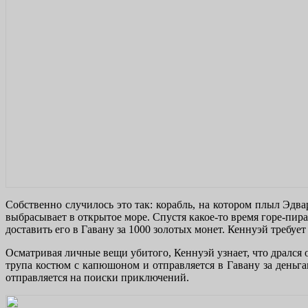
Собственно случилось это так: корабль, на котором плыл Эдва
выбрасывает в открытое море. Спустя какое-то время горе-пир
доставить его в Гавану за 1000 золотых монет. Кеннуэй требуе
Осматривая личные вещи убитого, Кеннуэй узнает, что дрался 
трупа костюм с капюшоном и отправляется в Гавану за деньгам
отправляется на поиски приключений.