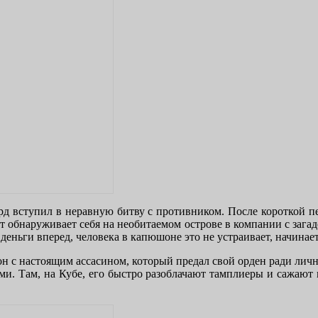
рд вступил в неравную битву с противником. После короткой пе
ат обнаруживает себя на необитаемом острове в компании с заг
т деньги вперед, человека в капюшоне это не устраивает, начинае
он с настоящим ассасином, который предал свой орден ради лично
и. Там, на Кубе, его быстро разоблачают тамплиеры и сажают по