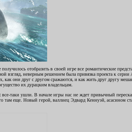
еле получилось отобразить в своей игре все романтические предст
ой взгляд, неверным решением была привязка проекта к серии Ass
х, как они друг с другом сражаются, и как жить друг другу меш
огущество их дурацким владельцам.
ft все-таки ушли. В начале игры нас не ждет привычный переска
там еще. Новый герой, валлиец Эдвард Кеннуэй, асасином стан