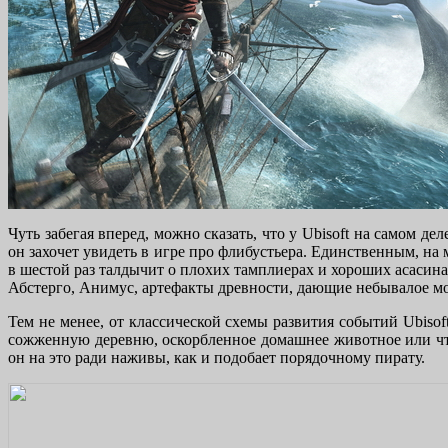
Чуть забегая вперед, можно сказать, что у Ubisoft на самом д
он захочет увидеть в игре про флибустьера. Единственным, на м
в шестой раз талдычит о плохих тамплиерах и хороших асасина
Абстерго, Анимус, артефакты древности, дающие небывалое м
Тем не менее, от классической схемы развития событий Ubiso
сожженную деревню, оскорбленное домашнее животное или что 
он на это ради наживы, как и подобает порядочному пирату.