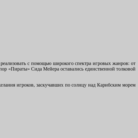
о реализовать с помощью широкого спектра игровых жанров: от
х пор «Пираты» Сида Мейера оставались единственной толковой
 желания игроков, заскучавших по солнцу над Карибским морем