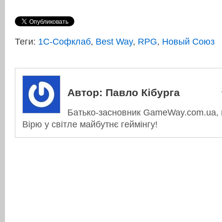
Теги:
1С-Софклаб
,
Best Way
,
RPG
,
Новый Союз
Автор:
Павло Кібурга
Батько-засновник GameWay.com.ua, в
Вірю у світле майбутнє геймінгу!