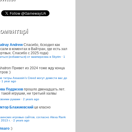
оментарі
udruy Andrew
Спасибо, бсходил как
сали в коментах в Вайтран, где есть зал
ртвых. Спасибо с 2025 года)
иться (избавиться) от вампиризма в Skyrim
·
1
ahatron
Привет из 2024 тоже жду конца
тров :)
 титры Assassin’s Creed могут довести вас до
·
1 year ago
ова Подрезов
прошло двенадцать лет.
 такой игрушки, ни третьей халвьі
воими руками
·
2 years ago
иктор Блажиевский
це класно
раинских игровых сайтов, согласно Alexa Rank
 2013 г.
·
2 years ago
nsaro
:)