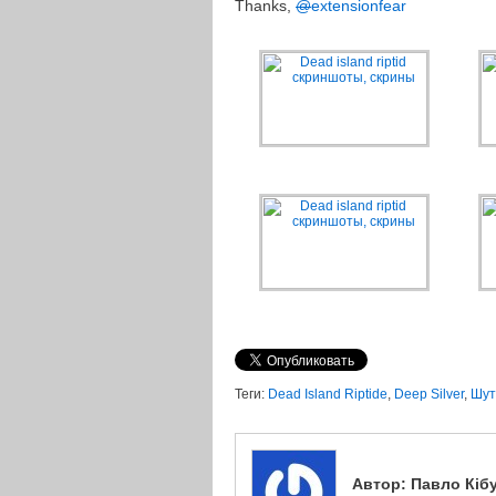
Thanks,
@
extensionfear
Теги:
Dead Island Riptide
,
Deep Silver
,
Шут
Автор:
Павло Кіб