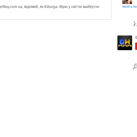
Way.com.ua, відомий, як Kiburga. Вірю у світле майбутнє
WoW и fre
Н
Д