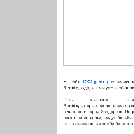
На сайте
DSO gaming
появились н
Riptide
, куда, как мы уже сообщал
Пять отличных ск
Riptide,
которые предоставило изд
в частности город Хендерсон. Ист
него шестистволки, ведут борьбу
сквозь населенные зомби болота и