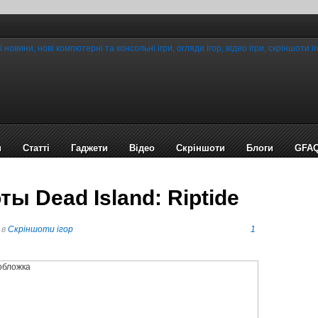
и
Статті
Гаджети
Відео
Cкріншоти
Блоги
GFA
ы Dead Island: Riptide
в
Cкріншоти ігор
1