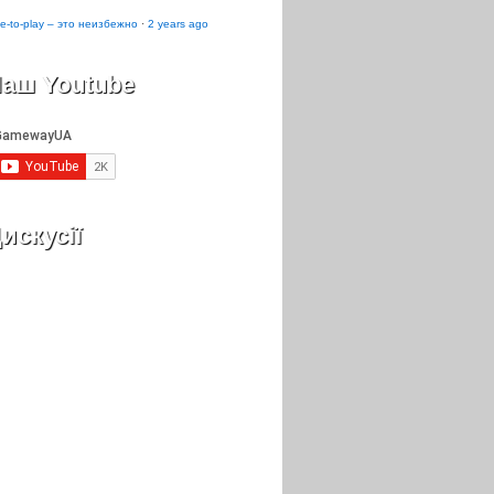
e-to-play – это неизбежно
·
2 years ago
аш Youtube
искусії