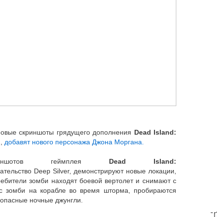
овые скриншоты грядущего дополнения
Dead Island:
и,
добавят нового персонажа Джона Моргана.
риншотов геймплея
Dead Island:
ательство Deep Silver, демонстрируют новые локации,
ребители зомби находят боевой вертолет и снимают с
 с зомби на корабле во время шторма, пробираются
 опасные ночные джунгли.
T