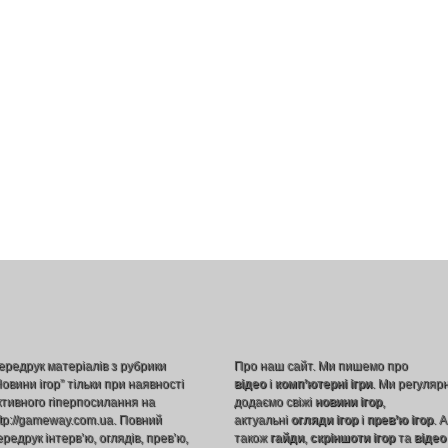
ередрук матеріалів з рубрики
Про наш сайт. Ми пишемо про
Новини ігор” тільки при наявності
відео
і
комп’ютерні ігри
. Ми регуляр
ктивного гіперпосилання на
додаємо свіжі
новини ігор
,
ttp://gameway.com.ua. Повний
актуальні
огляди ігор
і
прев’ю ігор
. А
ередрук інтерв’ю, оглядів, прев’ю,
також
гайди
,
скріншоти ігор
та
відео