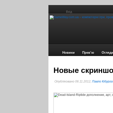
Вхід
Новини
Прев’ю
Огляд
Новые скриншот
Опубліковано 06.11.2012,
Павло Кібурга