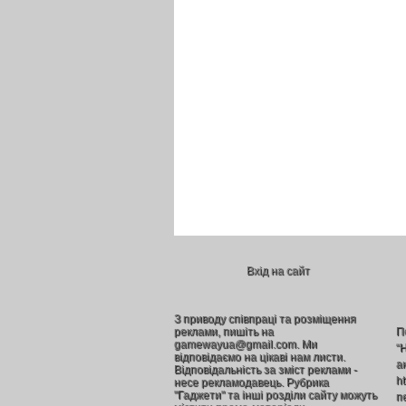
Вхід на сайт
З приводу співпраці та розміщення
реклами, пишіть на
П
gamewayua@gmail.com. Ми
“
відповідаємо на цікаві нам листи.
а
Відповідальність за зміст реклами -
h
несе рекламодавець. Рубрика
"Гаджети" та інші розділи сайту можуть
п