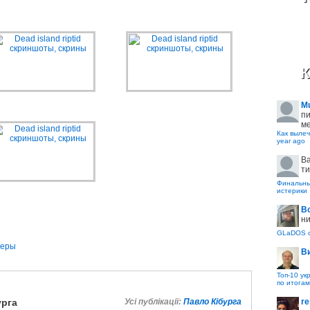
К
M
пи
ме
Как вылеч
year ago
B
ти
Финальные
истерики
В
ни
GLaDOS с
еры
В
Топ-10 ук
по итогам
re
урга
Усі публікації:
Павло Кібурга