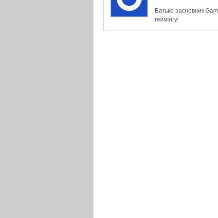
Батько-засновник Game
геймінгу!