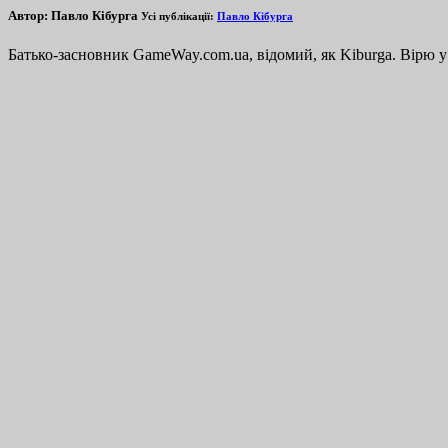
Автор:
Павло Кібурга
Усі публікації:
Павло Кібурга
Батько-засновник GameWay.com.ua, відомий, як Kiburga. Вірю у