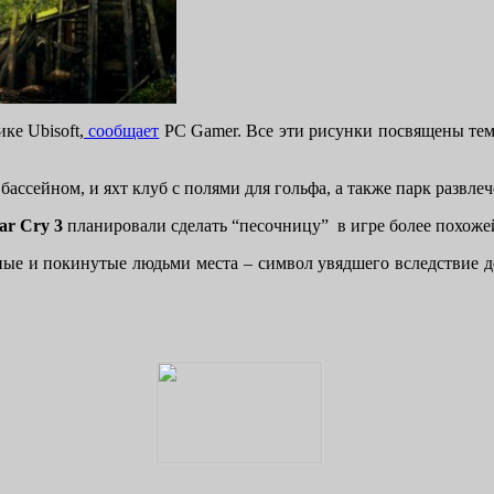
ке Ubisoft,
сообщает
PC Gamer. Все эти рисунки посвящены те
ассейном, и яхт клуб с полями для гольфа, а также парк развле
ar Cry 3
планировали сделать “песочницу” в игре более похоже
ные и покинутые людьми места – символ увядшего вследствие д