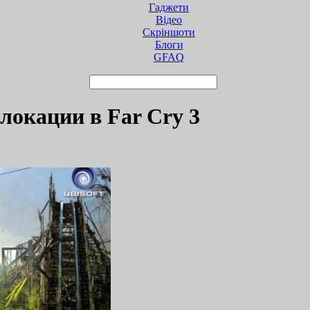
Гаджети
Відео
Cкріншоти
Блоги
GFAQ
 локации в Far Cry 3