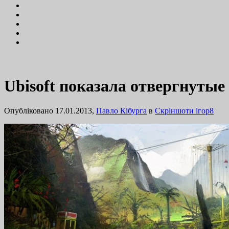
Ubisoft показала отвергнутые
Опубліковано 17.01.2013,
Павло Кібурга
в
Cкріншоти ігор
8