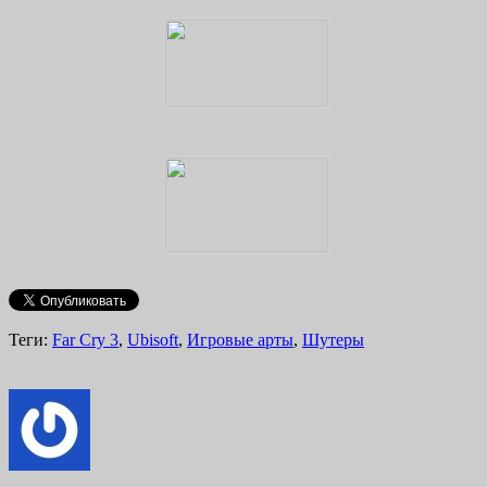
Теги:
Far Cry 3
,
Ubisoft
,
Игровые арты
,
Шутеры