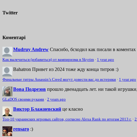
Twitter
Коментарі
Mudruy Andrew
Спасибо, бсходил как писали в коментах 
Как вылечиться (избавиться) от вампиризма в Skyrim
·
1 year ago
Bahatron
Привет из 2024 тоже жду конца титров :)
Финальные титры Assassin’s Creed могут довести вас до истерики
·
1 year ago
Вова Подрезов
прошло двенадцать лет. ни такой игрушки,
GLaDOS своими руками
·
2 years ago
Виктор Блажиевский
це класно
Топ-10 украинских игровых сайтов, согласно Alexa Rank по итогам 2013 г.
·
2
rensaro
:)