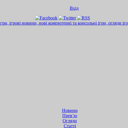
Вхід
Новини
Прев’ю
Огляди
Статті