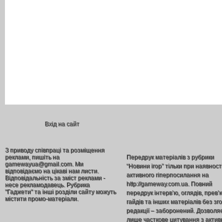
Вхід на сайт
З приводу співпраці та розміщення
реклами, пишіть на
Передрук матеріалів з рубрики
gamewayua@gmail.com. Ми
“Новини ігор” тільки при наявност
відповідаємо на цікаві нам листи.
активного гіперпосилання на
Відповідальність за зміст реклами -
http://gameway.com.ua. Повний
несе рекламодавець. Рубрика
"Гаджети" та інші розділи сайту можуть
передрук інтерв’ю, оглядів, прев’
містити промо-матеріали.
гайдів та інших матеріалів без зг
редакції – заборонений. Дозволя
лише часткове цитування з акти