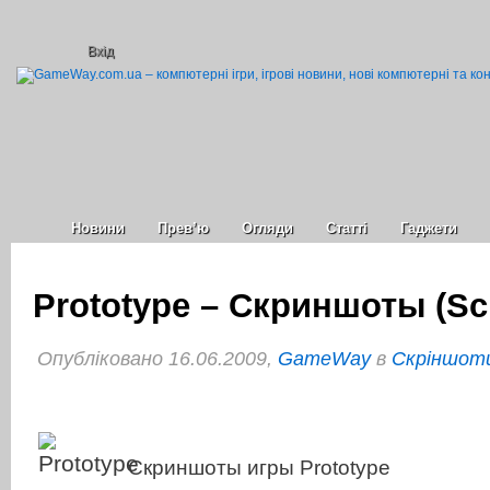
Вхід
Новини
Прев’ю
Огляди
Статті
Гаджети
Prototype – Скриншоты (Sc
Опубліковано 16.06.2009,
GameWay
в
Cкріншоти
Скриншоты игры Prototype